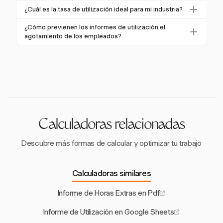
facturables, asignación de recursos y utilización de la
Proporcionan información basada en datos para la
Harvest proporciona informes de utilización
¿Cuál es la tasa de utilización ideal para mi industria?
capacidad. También debe ofrecer análisis y
toma de decisiones estratégicas y la eficiencia
detallados que pueden ser exportados para un
recomendaciones prácticas para la mejora.
Las tasas de utilización ideales varían según la
operativa.
análisis más profundo. Ayuda a rastrear la
¿Cómo previenen los informes de utilización el
industria. Por ejemplo, los servicios profesionales
agotamiento de los empleados?
productividad de la fuerza laboral y optimizar el uso
suelen apuntar al 70-85%, mientras que la
de recursos, convirtiéndolo en una herramienta
Los informes de utilización ayudan a equilibrar las
manufactura puede tener como objetivo el 85-95%
valiosa para mejorar la eficiencia.
cargas de trabajo al identificar a los empleados
durante períodos pico. Evalúa los puntos de
sobreutilizados. Al asegurar que los recursos se
referencia de la industria para establecer objetivos
asignen de manera eficiente, las organizaciones
realistas.
pueden prevenir el agotamiento y mantener un
ambiente laboral saludable.
Calculadoras relacionadas
Descubre más formas de calcular y optimizar tu trabajo
Calculadoras similares
Informe de Horas Extras en Pdf
Informe de Utilización en Google Sheets