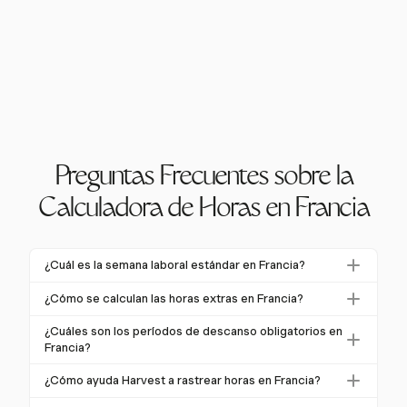
Preguntas Frecuentes sobre la
Calculadora de Horas en Francia
¿Cuál es la semana laboral estándar en Francia?
La semana laboral estándar en Francia es de 35
¿Cómo se calculan las horas extras en Francia?
horas, típicamente distribuidas en cinco días. Esta
Las horas extras en Francia comienzan después de
regulación es parte de la "Loi Aubry", destinada a
¿Cuáles son los períodos de descanso obligatorios en
35 horas de trabajo. Las primeras 8 horas de horas
Francia?
reducir el desempleo y mejorar el equilibrio entre
extras se pagan al 125% de la tarifa regular, y
trabajo y vida.
Los empleados deben recibir un descanso de 20
¿Cómo ayuda Harvest a rastrear horas en Francia?
cualquier hora adicional se compensa al 150%.
minutos después de 6 horas de trabajo, 11 horas