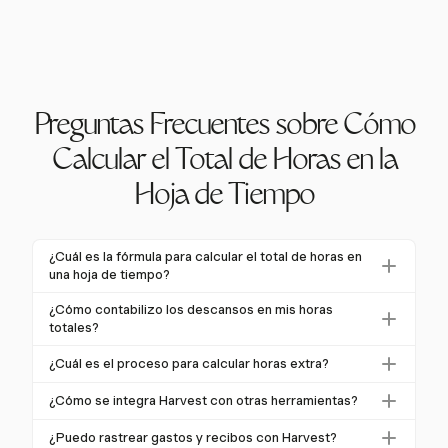
Preguntas Frecuentes sobre Cómo
Calcular el Total de Horas en la
Hoja de Tiempo
¿Cuál es la fórmula para calcular el total de horas en
una hoja de tiempo?
Para calcular el total de horas en una hoja de tiempo,
¿Cómo contabilizo los descansos en mis horas
comienza por anotar los tiempos de entrada y salida
totales?
para cada turno en formato de 24 horas. Convierte
Al calcular las horas totales, deduce cualquier
¿Cuál es el proceso para calcular horas extra?
los minutos a horas decimales, luego resta cualquier
descanso no pagado de las horas brutas trabajadas.
descanso no pagado del total. Suma estas horas
Las horas extra se calculan para empleados no
Los descansos pagados generalmente se incluyen en
¿Cómo se integra Harvest con otras herramientas?
netas para los totales diarios y agrégalas para el total
exentos que trabajan más de 40 horas en una semana
las horas totales. Harvest te permite rastrear estos
Harvest se integra sin problemas con herramientas
semanal. El seguimiento automatizado de Harvest
laboral. Estas horas deben pagarse a 1.5 veces la
¿Puedo rastrear gastos y recibos con Harvest?
detalles fácilmente, asegurando que tus hojas de