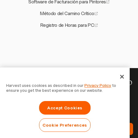
Software de Facturación para Pintores
Método del Camino Crítico
Registro de Horas para PC
Tu tiempo merece ser registrado
Harvest uses cookies as described in our
Privacy Policy
to
ensure you get the best experience on our website.
— empieza ahora
Únete a más de 70.000 empresas que registran tiempo,
Accept Cookies
facturan a clientes y cobran más rápido con Harvest.
Prueba gratis, se configura en 30 segundos.
Cookie Preferences
Prueba Harvest Gratis