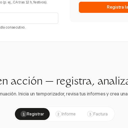
. ej., CA tras 12 h, festivos).
Registra l
 día consecutivo.
en acción — registra, analiz
nuación. Inicia un temporizador, revisa tus informes y crea una 
Registrar
Informe
Factura
1
2
3