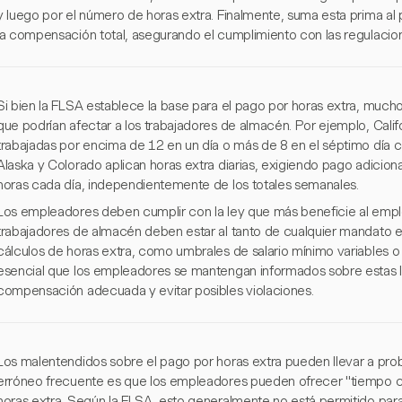
y luego por el número de horas extra. Finalmente, suma esta prima al
la compensación total, asegurando el cumplimiento con las regulacio
Si bien la FLSA establece la base para el pago por horas extra, mucho
que podrían afectar a los trabajadores de almacén. Por ejemplo, Calif
trabajadas por encima de 12 en un día o más de 8 en el séptimo día 
Alaska y Colorado aplican horas extra diarias, exigiendo pago adicio
horas cada día, independientemente de los totales semanales.
Los empleadores deben cumplir con la ley que más beneficie al emple
trabajadores de almacén deben estar al tanto de cualquier mandato e
cálculos de horas extra, como umbrales de salario mínimo variables o r
esencial que los empleadores se mantengan informados sobre estas 
compensación adecuada y evitar posibles violaciones.
Los malentendidos sobre el pago por horas extra pueden llevar a pr
erróneo frecuente es que los empleadores pueden ofrecer "tiempo c
horas extra. Según la FLSA, esto generalmente no está permitido par