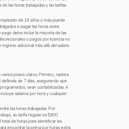
e las horas trabajadas y las tarifas
n empleado de 16 años o más puede
bligados a pagar las horas extra
 pago debe incluir la mayoría de las
discrecionales o pagos por licencia no
 ingreso adicional más allá del salario
varios pasos claros. Primero, rastrea
l definida de 7 días, asegurando que
os programados, sean contabilizadas. A
ncluye salarios por hora y cualquier
entre las horas trabajadas. Por
bajo, su tarifa regular es $800
total de horas para identificar las
para encontrar la prima por horas extra,