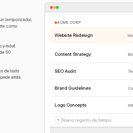
 un temporizador,
ACME CORP
ente como
Website Redesign
Ho
 y móvil
 de 50
Content Strategy
Bl
nto de todo
SEO Audit
Te
quede atrás
Brand Guidelines
Co
Logo Concepts
Ini
+
Nuevo registro de tiempo