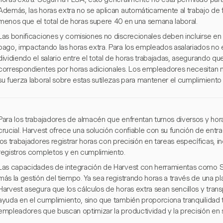
Además, las horas extra no se aplican automáticamente al trabajo de 
menos que el total de horas supere 40 en una semana laboral.
Las bonificaciones y comisiones no discrecionales deben incluirse en lo
pago, impactando las horas extra. Para los empleados asalariados no ex
dividiendo el salario entre el total de horas trabajadas, asegurando qu
correspondientes por horas adicionales. Los empleadores necesitan m
su fuerza laboral sobre estas sutilezas para mantener el cumplimiento
Para los trabajadores de almacén que enfrentan turnos diversos y hora
crucial. Harvest ofrece una solución confiable con su función de ent
los trabajadores registrar horas con precisión en tareas específicas, i
registros completos y en cumplimiento.
Las capacidades de integración de Harvest con herramientas como S
más la gestión del tiempo. Ya sea registrando horas a través de una p
Harvest asegura que los cálculos de horas extra sean sencillos y trans
ayuda en el cumplimiento, sino que también proporciona tranquilida
empleadores que buscan optimizar la productividad y la precisión en