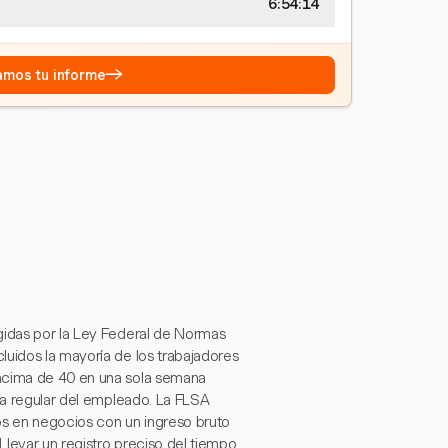
6:54:14
→
eamos tu informe
gidas por la Ley Federal de Normas
luidos la mayoría de los trabajadores
encima de 40 en una sola semana
ifa regular del empleado. La FLSA
s en negocios con un ingreso bruto
Llevar un registro preciso del tiempo