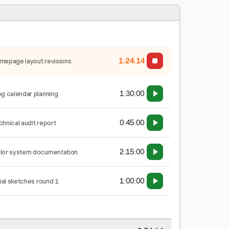
1:24:14
mepage layout revisions
1:30:00
og calendar planning
0:45:00
chnical audit report
2:15:00
lor system documentation
1:00:00
tial sketches round 1