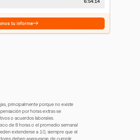
6:54:15
→
eamos tu informe
jas, principalmente porque no existe
ompensación por horas extras se
tivos o acuerdos laborales.
ípico de 8 horas o el promedio semanal
pueden extenderse a 10, siempre que el
dores deben asegurarse de cumplir