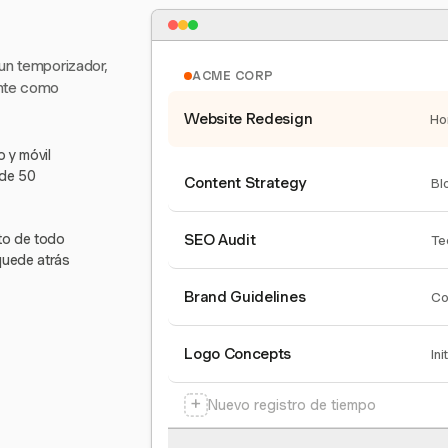
 un temporizador,
ACME CORP
ente como
Website Redesign
Ho
 y móvil
 de 50
Content Strategy
Bl
nto de todo
SEO Audit
Te
quede atrás
Brand Guidelines
Co
Logo Concepts
Ini
+
Nuevo registro de tiempo