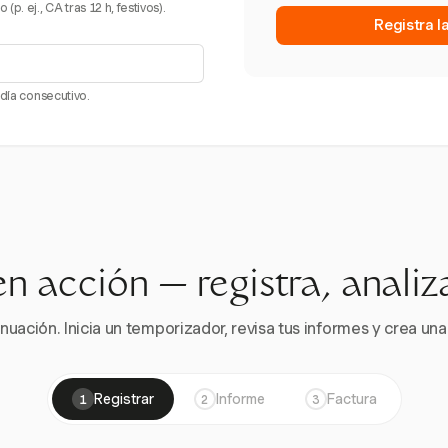
. ej., CA tras 12 h, festivos).
Registra l
 día consecutivo.
en acción — registra, analiz
nuación. Inicia un temporizador, revisa tus informes y crea una 
Registrar
Informe
Factura
1
2
3