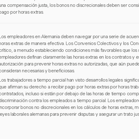
una compensación justa, los bonos no discrecionales deben ser conside
pago por horas extras.
Los empleadores en Alemania deben navegar por una serie de acuerdo
horas extras de manera efectiva. Los Convenios Colectivos y los Con
crítico, a menudo estableciendo condiciones más favorables que los m
empleadores definan claramente las horas extras en los contratos y
autorización para prevenir horas extras no autorizadas, que aún pued
consideran necesarias y beneficiosas.
Los trabajadores a tiempo parcial han visto desarrollos legales significa
que afirman su derecho a recibir pago por horas extras por horas tra
contratados, incluso si están por debajo de las horas de tiempo comple
discriminación contra los empleados a tiempo parcial. Los empleado
incorporar bonos no discrecionales en los cálculos de horas extras, 
leyes laborales alemanas para prevenir disputas y asegurar un trato jus