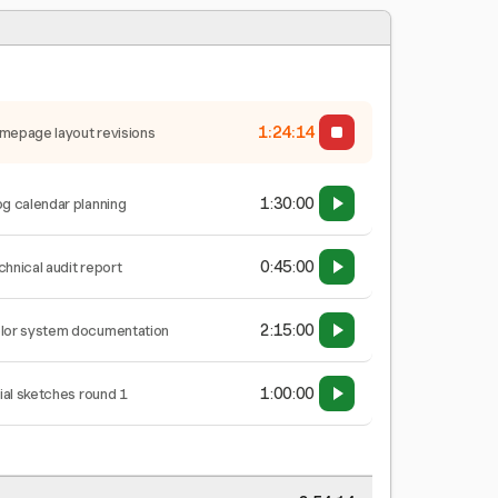
1:24:15
mepage layout revisions
1:30:00
og calendar planning
0:45:00
chnical audit report
2:15:00
lor system documentation
1:00:00
tial sketches round 1