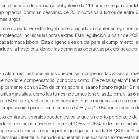
con el período de descanso obligatorio de 11 horas entre jornadas l
apropiados, como un descanso de 30 minutos para turnos de entre 6 
más largos.
Los empleadores están legalmente obligados a mantener registros pre
empleados, incluidas las horas extras. Esta regulación, a partir de 2023, 
cada jornada laboral. Esta diligencia es crucial para el cumplimiento
salud y la hostelería, donde las demandas operativas pueden requerir d
En Alemania, las horas extras pueden ser compensadas ya sea a trav
tiempo libre compensatorio, conocido como "Freizeitausgleich." Las 
típicamente con un 25% de prima sobre el salario horario regular. Sin 
tarifas más altas, como los turnos nocturnos (entre las 11 p.m. y las 6
y un 50% extra, y el trabajo en domingo, que a menudo tiene un recarg
compensación puede variar entre un 50% y un 100% por encima de la t
Los contratos laborales pueden estipular que un cierto porcentaje de l
salario regular, comúnmente entre el 10% y el 25% de las horas habitu
ingresos, definidos como aquellos que ganan más de €82,800 en Al
Alemania Oriental, a menudo encuentran que sus horas extras están inc