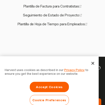
Plantilla de Factura para Contratistas
Seguimiento de Estado de Proyecto
Plantilla de Hoja de Tiempo para Empleados
Tu tiempo merece ser registrado
Harvest uses cookies as described in our
Privacy Policy
to
ensure you get the best experience on our website.
— empieza ahora
Únete a más de 70.000 empresas que registran tiempo,
Accept Cookies
facturan a clientes y cobran más rápido con Harvest.
Prueba gratis, se configura en 30 segundos.
Cookie Preferences
Prueba Harvest Gratis