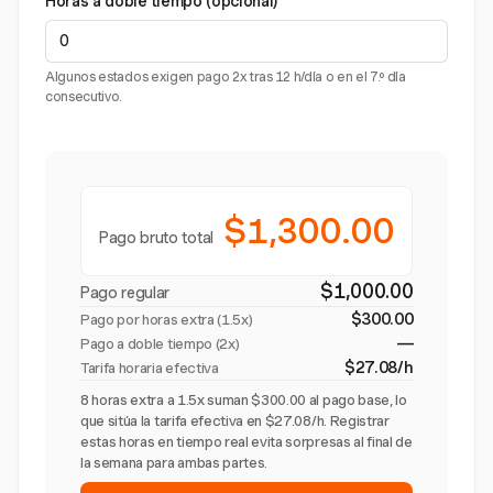
Horas a doble tiempo (opcional)
Algunos estados exigen pago 2x tras 12 h/día o en el 7.º día
consecutivo.
$1,300.00
Pago bruto total
$1,000.00
Pago regular
$300.00
Pago por horas extra (
1.5x
)
—
Pago a doble tiempo (2x)
$27.08/h
Tarifa horaria efectiva
8 horas extra a 1.5x suman $300.00 al pago base, lo
que sitúa la tarifa efectiva en $27.08/h. Registrar
estas horas en tiempo real evita sorpresas al final de
la semana para ambas partes.