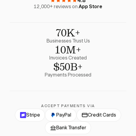
4.8
12,000+ reviews on
App Store
70K+
Businesses Trust Us
10M+
Invoices Created
$50B+
Payments Processed
ACCEPT PAYMENTS VIA
Stripe
PayPal
Credit Cards
Bank Transfer