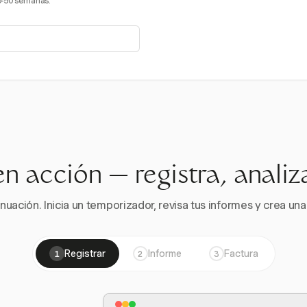
9-50 semanas.
en acción — registra, analiz
nuación. Inicia un temporizador, revisa tus informes y crea una 
Registrar
Informe
Factura
1
2
3