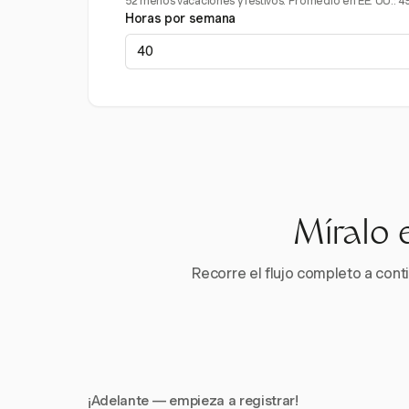
52 menos vacaciones y festivos. Promedio en EE. UU.: 4
Horas por semana
Míralo 
Recorre el flujo completo a conti
¡Adelante — empieza a registrar!