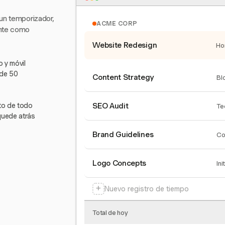
 un temporizador,
ACME CORP
ente como
Website Redesign
Ho
 y móvil
 de 50
Content Strategy
Bl
nto de todo
SEO Audit
Te
quede atrás
Brand Guidelines
Co
Logo Concepts
Ini
+
Nuevo registro de tiempo
Total de hoy