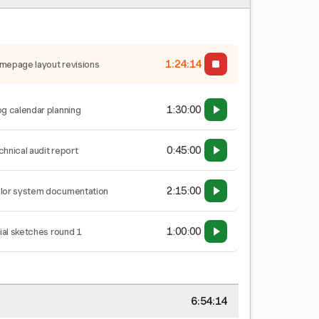
1:24:14
mepage layout revisions
1:30:00
og calendar planning
0:45:00
chnical audit report
2:15:00
lor system documentation
1:00:00
tial sketches round 1
6:54:14