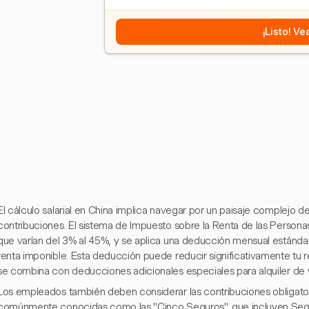
¡Listo! V
El cálculo salarial en China implica navegar por un paisaje complejo 
contribuciones. El sistema de Impuesto sobre la Renta de las Personas 
que varían del 3% al 45%, y se aplica una deducción mensual estánda
renta imponible. Esta deducción puede reducir significativamente tu
se combina con deducciones adicionales especiales para alquiler de v
Los empleados también deben considerar las contribuciones obligatori
comúnmente conocidas como las "Cinco Seguros", que incluyen Segu