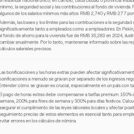
un estándar nacional único; en cambio, cada ciudad o provincia estable
mínimo, la seguridad social y las contribuciones al fondo de vivienda.
algunos de los salarios mínimos más altos: RMB 2,740 y RMB 27.7 por
Además, las bases y los límites para las contribuciones a la seguridad 
significativamente tanto a empleados como a empleadores. En Pekín, p
al fondo de ahorro para la vivienda fue de RMB 35,283 en 2024, ilus
cambiar anualmente. Por lo tanto, mantenerse informado sobre las reg
cálculos salariales precisos.
Las bonificaciones y las horas extras pueden afectar significativamente
bonificaciones a menudo se gravan por separado de los ingresos regula
Entender cómo se gravan es crucial, especialmente en un país con tas
El pago de horas extras debe compensarse a tarifas premium: 150% de 
semana, 200% para fines de semana y 300% para días festivos. Calc
asegurar el cumplimiento de las leyes laborales locales y afectar posit
seguimiento preciso de estos elementos es esencial tanto para em
evitar errores en los cálculos de nómina.