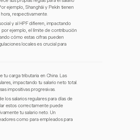
ce sus propias reglas para el salario
 Por ejemplo, Shanghái y Pekín tienen
 hora, respectivamente.
social y al HPF difieren, impactando
or ejemplo, el límite de contribución
trando cómo estas cifras pueden
ulaciones locales es crucial para
 tu carga tributaria en China. Las
res, impactando tu salario neto total.
as impositivas progresivas.
los salarios regulares para días de
ular estos correctamente puede
ivamente tu salario neto. Un
pleadores como para empleados para