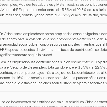
Desempleo, Accidentes Laborales y Maternidad. Estas contribuciones,
Vivienda (HPF), pueden oscilar entre el 15.5% y el 22.5% de tu salari
aún más altos, contribuyendo entre el 31.5% y el 40% del salario, dep
En China, tanto empleadores como empleados están obligados a contri
y de ahorro para la vivienda, que son componentes críticos del cálculo
la seguridad social cubren cinco seguros principales, mientras que el
(HPF) apoya los costos de vivienda. Las tasas de contribución se det
significativamente según la ciudad.
Para los empleados, las contribuciones suelen oscilar entre el 8% para
para el Seguro de Desempleo, totalizando entre el 15.5% y el 22.5% d
contribuyen con porcentajes más altos, siendo las contribuciones al 
menos del 16%. Las contribuciones para vivienda pueden añadir entre 
haciendo que estas deducciones sean sustanciales pero esenciales para
Uno de los aspectos más críticos del cálculo salarial en China es ente