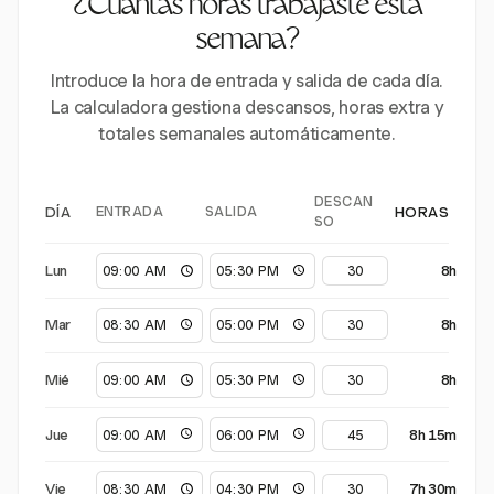
¿Cuántas horas trabajaste esta
semana?
Introduce la hora de entrada y salida de cada día.
La calculadora gestiona descansos, horas extra y
totales semanales automáticamente.
DESCAN
ENTRADA
SALIDA
DÍA
HORAS
SO
Lun
8h
Mar
8h
Mié
8h
Jue
8h 15m
Vie
7h 30m