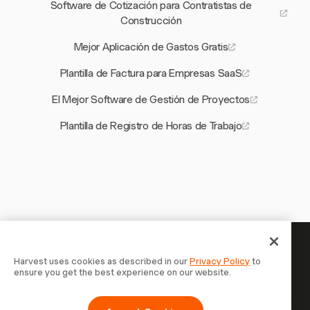
Software de Cotización para Contratistas de
Construcción
Mejor Aplicación de Gastos Gratis
Plantilla de Factura para Empresas SaaS
El Mejor Software de Gestión de Proyectos
Plantilla de Registro de Horas de Trabajo
Tu tiempo merece ser registrado —
Harvest uses cookies as described in our
Privacy Policy
to
ensure you get the best experience on our website.
empieza ahora
Únete a más de 70.000 empresas que registran tiempo,