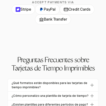
ACCEPT PAYMENTS VIA
Stripe
PayPal
Credit Cards
Bank Transfer
Preguntas Frecuentes sobre
Tarjetas de Tiempo Imprimibles
¿Qué formatos están disponibles para las tarjetas de
tiempo imprimibles?
Las tarjetas de tiempo imprimibles están disponibles
¿Cómo personalizo una plantilla de tarjeta de tiempo?
típicamente en varios formatos, incluyendo PDF,
Para personalizar una plantilla de tarjeta de tiempo,
Word y Excel. Estos formatos son fácilmente
¿Existen plantillas para diferentes períodos de pago?