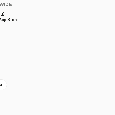
WIDE
4.8
App Store
er