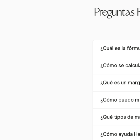
Preguntas F
¿Cuál es la fórm
El margen de benefi
¿Cómo se calcul
para expresarlo com
Neto ÷ Ingresos) × 
El margen de benef
¿Qué es un marg
dividiendo el resul
100.
Un margen de benef
¿Cómo puedo mej
bajo, del 10% es sa
para establecer met
Mejorar los márgene
¿Qué tipos de m
eficiencia operativa
esfuerzos.
Los tipos comunes 
¿Cómo ayuda Har
diferentes perspecti