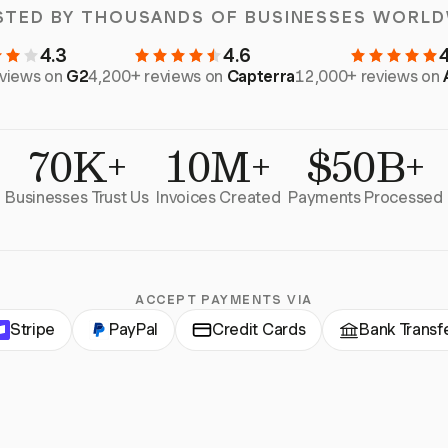
STED BY THOUSANDS OF BUSINESSES WORLD
4.3
4.6
eviews on
G2
4,200+ reviews on
Capterra
12,000+ reviews on
70K+
10M+
$50B+
Businesses Trust Us
Invoices Created
Payments Processed
ACCEPT PAYMENTS VIA
Stripe
PayPal
Credit Cards
Bank Transf