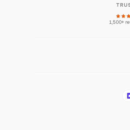
TRU
1,500+ r