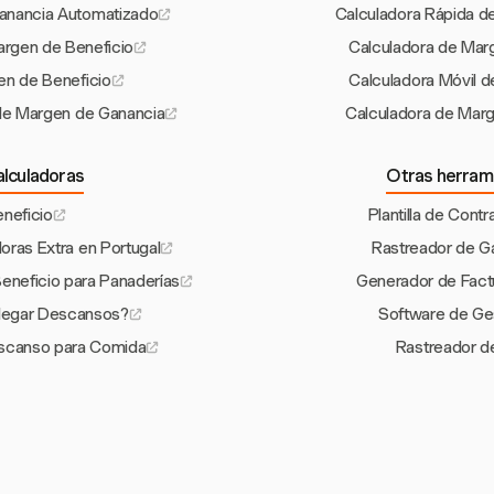
anancia Automatizado
Calculadora Rápida d
argen de Beneficio
Calculadora de Mar
en de Beneficio
Calculadora Móvil 
 de Margen de Ganancia
Calculadora de Marg
alculadoras
Otras herram
eneficio
Plantilla de Cont
oras Extra en Portugal
Rastreador de G
eneficio para Panaderías
Generador de Fact
Negar Descansos?
Software de Ge
scanso para Comida
Rastreador d