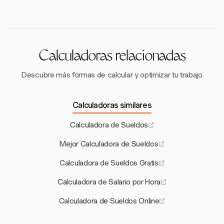
tareas y proyectos, haciéndolo adecuado para
presupuestaria precisa.
freelancers y otros trabajadores con tarifas de pago
variables.
Calculadoras relacionadas
Descubre más formas de calcular y optimizar tu trabajo
Calculadoras similares
Calculadora de Sueldos
Mejor Calculadora de Sueldos
Calculadora de Sueldos Gratis
Calculadora de Salario por Hora
Calculadora de Sueldos Online