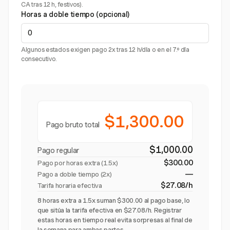
CA tras 12 h, festivos).
Horas a doble tiempo (opcional)
Algunos estados exigen pago 2x tras 12 h/día o en el 7.º día
consecutivo.
$1,300.00
Pago bruto total
$1,000.00
Pago regular
$300.00
Pago por horas extra (
1.5x
)
—
Pago a doble tiempo (2x)
$27.08/h
Tarifa horaria efectiva
8 horas extra a 1.5x suman $300.00 al pago base, lo
que sitúa la tarifa efectiva en $27.08/h. Registrar
estas horas en tiempo real evita sorpresas al final de
la semana para ambas partes.