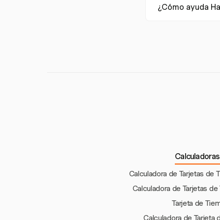
¿Cómo ayuda Har
desplegables para 
Harvest permite un
quincenales, asegu
Calculadoras
Calculadora de Tarjetas de 
Calculadora de Tarjetas de
Tarjeta de Tie
Calculadora de Tarjeta