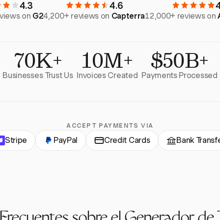
4.3
4.6
eviews on
G2
4,200+ reviews on
Capterra
12,000+ reviews on
70K+
10M+
$50B+
Businesses Trust Us
Invoices Created
Payments Processed
ACCEPT PAYMENTS VIA
Stripe
PayPal
Credit Cards
Bank Transf
Frecuentes sobre el Generador de 