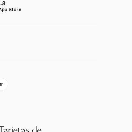
4.8
App Store
er
Tarjetas de