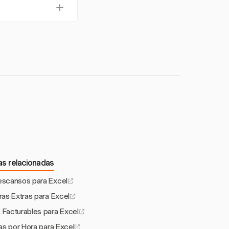
ir errores.
 períodos de nómina
plificado.
as relacionadas
escansos para Excel
ras Extras para Excel
 Facturables para Excel
fas por Hora para Excel