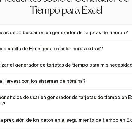
Tiempo para Excel
icas debo buscar en un generador de tarjetas de tiempo?
jetas de tiempo debe incluir características como seguimiento de ent
 plantilla de Excel para calcular horas extras?
cansos y cálculos de horas extras. Las plantillas personalizables tam
esidades específicas del negocio.
 extras en Excel, utiliza fórmulas como `=MAX((Total de Horas Trabajad
izar el generador de tarjetas de tiempo para mis necesida
les. Ajusta las fórmulas para horas extras diarias según las leyes esta
e Excel se pueden personalizar para incluir campos adicionales, fórmula
a Harvest con los sistemas de nómina?
requisitos específicos de la industria o políticas de la empresa.
eguimiento de tiempo flexible que se alinea con varios períodos de 
beneficios de usar un generador de tarjetas de tiempo en E
datos para integrarse sin problemas con sistemas de nómina como Qu
os?
una solución rentable y personalizable para el seguimiento de tiemp
 precisión de los datos en el seguimiento de tiempo en E
 Permite la integración de fórmulas simples para cálculos precisos,
cuidadosa.
de datos y revisa regularmente las entradas para mantener la precisió