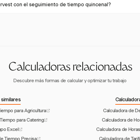
vest con el seguimiento de tiempo quincenal?
entradas repetitivas como nombres y códigos de proyectos para reduc
 seguimiento de tiempo flexible que se puede alinear fácilmente con
rando entradas de tiempo precisas y un procesamiento de nómina sim
Calculadoras relacionadas
Descubre más formas de calcular y optimizar tu trabajo
 similares
Calculador
Tiempo para Agricultura
Calculadora de D
 Tiempo para Catering
Calculadora de Ho
mpo Excel
Calculadora de Horas
 de Tiempo Precisa
Calculadora de Tari