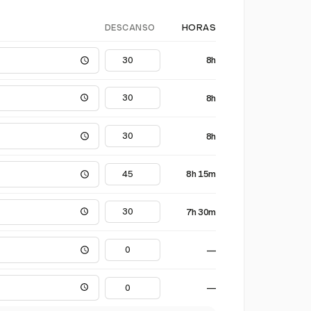
DESCANSO
HORAS
8h
8h
8h
8h 15m
7h 30m
—
—