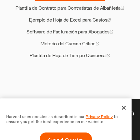
Plantilla de Contrato para Contratistas de Albañilería
Ejemplo de Hoja de Excel para Gastos
Software de Facturación para Abogados
Método del Camino Crítico
Plantilla de Hoja de Tiempo Quincenal
Tu tiempo merece ser registrado
Harvest uses cookies as described in our
Privacy Policy
to
ensure you get the best experience on our website.
— empieza ahora
Únete a más de 70.000 empresas que registran tiempo,
Accept Cookies