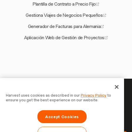
Plantilla de Contrato a Precio Fijo
Gestiona Viajes de Negocios Pequeños
Generador de Facturas para Alemania
Aplicación Web de Gestión de Proyectos
Tu tiempo merece ser registrado —
Harvest uses cookies as described in our
Privacy Policy
to
ensure you get the best experience on our website.
empieza ahora
Únete a más de 70.000 empresas que registran tiempo,
Accept Cookies
facturan a clientes y cobran más rápido con Harvest.
Prueba gratis, se configura en 30 segundos.