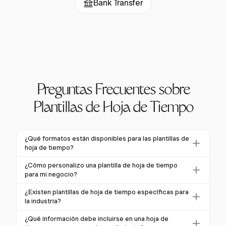
Bank Transfer
Preguntas Frecuentes sobre
Plantillas de Hoja de Tiempo
¿Qué formatos están disponibles para las plantillas de
hoja de tiempo?
Las plantillas de hoja de tiempo están disponibles en
¿Cómo personalizo una plantilla de hoja de tiempo
varios formatos, incluyendo Excel, Word, PDF y
para mi negocio?
Google Sheets, atendiendo a diversas preferencias y
Personaliza una hoja de tiempo seleccionando una
¿Existen plantillas de hoja de tiempo específicas para
configuraciones tecnológicas. Los formatos digitales
plantilla que coincida con tus necesidades de período
la industria?
ofrecen flexibilidad con cálculos automáticos,
de pago, luego agrega o elimina campos para
Sí, hay plantillas específicas para la industria
mientras que las hojas de tiempo en papel son una
¿Qué información debe incluirse en una hoja de
capturar detalles necesarios. Incluye nombres de