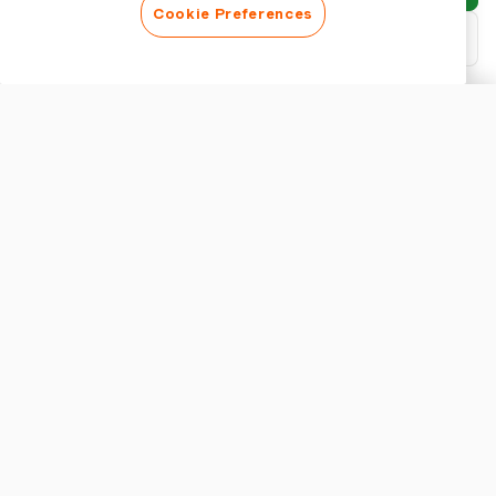
Cookie Preferences
Descargar PDF
Personalizar informe
APARIENCIA
Mostrar título del informe
CONFIGURACIÓN DEL INFORME
Moneda
Entendiendo los Informes de Ingresos y Gastos
Los informes de ingresos y gastos son documentos financieros
vitales que ofrecen una visión integral del rendimiento financiero