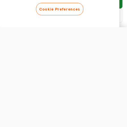
Enviar informe
Cookie Preferences
Descargar PDF
Personalizar informe
APARIENCIA
Mostrar título del informe
CONFIGURACIÓN DEL INFORME
Moneda
Entendiendo el Panorama de los Gestores de Gastos de Código
Abierto