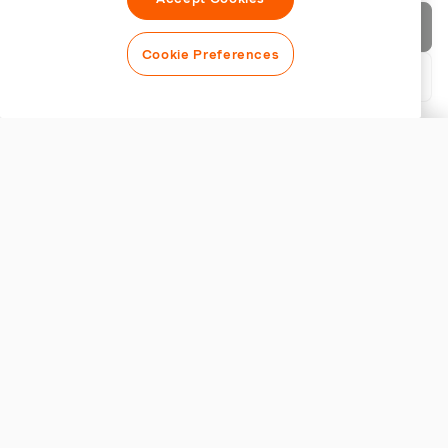
Enviar factura
Cookie Preferences
Descargar PDF
Personalizar factura
APARIENCIA
Añadir logotipo
Mostrar título de la factura
CONFIGURACIÓN DE FACTURA
Moneda
TRUSTED BY THOUSANDS OF BUSINESSES
WORLDWIDE
Impuesto