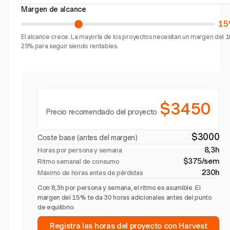
Margen de alcance
15
El alcance crece. La mayoría de los proyectos necesitan un margen del 1
25% para seguir siendo rentables.
$3450
Precio recomendado del proyecto
$3000
Coste base (antes del margen)
8,3h
Horas por persona y semana
$375/sem
Ritmo semanal de consumo
230h
Máximo de horas antes de pérdidas
Con 8,3h por persona y semana, el ritmo es asumible. El
margen del 15% te da 30 horas adicionales antes del punto
de equilibrio.
Registra las horas del proyecto con Harvest