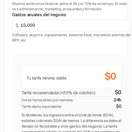
Muchos autónomos facturan entre el 50 y el 70% de su tiempo. El resto
va a administración, marketing, propuestas y formación.
Gastos anuales del negocio
$
Software, seguros, equipamiento, asesoría fiscal, impuestos además del
IRPF, etc.
$0
Tu tarifa mínima viable
$0
Tarifa recomendada (+20% de colchón)
24h
Horas facturables por semana
$0
Tarifa diaria equivalente
Si dividieras tus ingresos entre el total de horas ($0/h),
estarías cobrando $0/h de menos. La diferencia se debe al
tiempo no facturable y a los gastos del negocio. La tarifa
recomendada añade un colchón del 20% para cambios de