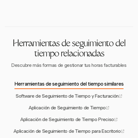
necesidad de tarjeta de crédito, lo que te permite
al rastrear horas con precisión e integrarse con
explorar sus características y evaluar su idoneidad
sistemas de nómina, apoyando a las empresas en la
para tus necesidades antes de comprometerte a un
adherencia a las regulaciones.
plan de pago.
Herramientas de seguimiento del
tiempo relacionadas
Descubre más formas de gestionar tus horas facturables
Herramientas de seguimiento del tiempo similares
Software de Seguimiento de Tiempo y Facturación
Aplicación de Seguimiento de Tiempo
Aplicación de Seguimiento de Tiempo Preciso
Aplicación de Seguimiento de Tiempo para Escritorio