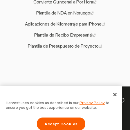
Convierte Quincenal a Por Hora
Plantilla de NDA en Noruego
Aplicaciones de Kilometraje para iPhone
Plantilla de Recibo Empresarial
Plantilla de Presupuesto de Proyecto
Tu tiempo merece ser registrado
Harvest uses cookies as described in our
Privacy Policy
to
ensure you get the best experience on our website.
— empieza ahora
Únete a más de 70.000 empresas que registran tiempo,
Accept Cookies
facturan a clientes y cobran más rápido con Harvest.