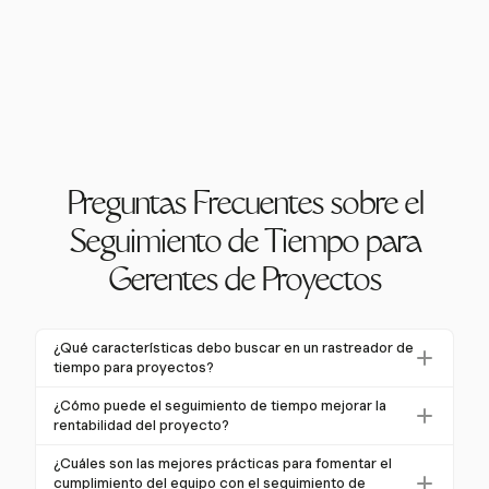
Preguntas Frecuentes sobre el
Seguimiento de Tiempo para
Gerentes de Proyectos
¿Qué características debo buscar en un rastreador de
tiempo para proyectos?
Al seleccionar un rastreador de tiempo para
¿Cómo puede el seguimiento de tiempo mejorar la
proyectos, busca características como informes en
rentabilidad del proyecto?
tiempo real, integración con herramientas de gestión
El seguimiento de tiempo mejora la rentabilidad del
¿Cuáles son las mejores prácticas para fomentar el
de proyectos y seguimiento detallado de horas
proyecto al identificar fuentes de costos, asegurar
cumplimiento del equipo con el seguimiento de