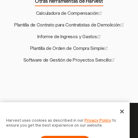
Otras herramientas de Harvest
Calculadora de Compensación
Plantilla de Contrato para Contratistas de Demolición
Informe de Ingresos y Gastos
Plantilla de Orden de Compra Simple
Software de Gestión de Proyectos Sencillo
Tu tiempo merece ser registrado —
Harvest uses cookies as described in our
Privacy Policy
to
ensure you get the best experience on our website.
empieza ahora
Únete a más de 70.000 empresas que registran tiempo,