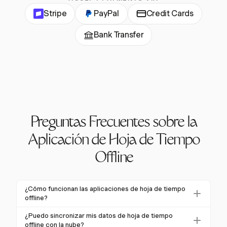
Stripe
PayPal
Credit Cards
Bank Transfer
Preguntas Frecuentes sobre la
Aplicación de Hoja de Tiempo
Offline
¿Cómo funcionan las aplicaciones de hoja de tiempo
offline?
Las aplicaciones de hoja de tiempo offline almacenan
¿Puedo sincronizar mis datos de hoja de tiempo
las entradas de tiempo en el dispositivo cuando no
offline con la nube?