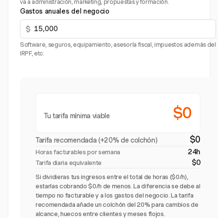
va a administración, marketing, propuestas y formación.
Gastos anuales del negocio
$
Software, seguros, equipamiento, asesoría fiscal, impuestos además del
IRPF, etc.
$0
Tu tarifa mínima viable
$0
Tarifa recomendada (+20% de colchón)
24h
Horas facturables por semana
$0
Tarifa diaria equivalente
Si dividieras tus ingresos entre el total de horas ($0/h),
estarías cobrando $0/h de menos. La diferencia se debe al
tiempo no facturable y a los gastos del negocio. La tarifa
recomendada añade un colchón del 20% para cambios de
alcance, huecos entre clientes y meses flojos.