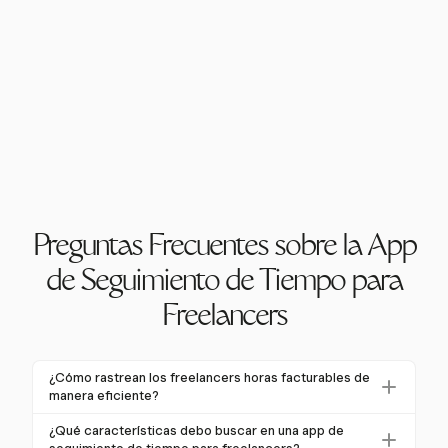
Preguntas Frecuentes sobre la App
de Seguimiento de Tiempo para
Freelancers
¿Cómo rastrean los freelancers horas facturables de
manera eficiente?
Los freelancers pueden rastrear horas facturables de
¿Qué características debo buscar en una app de
manera eficiente usando apps de seguimiento de