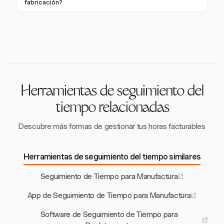
datos, reduce la carga administrativa y asegura una
fabricación?
correcta asignación de costos y facturación.
Los datos de seguimiento de tiempo proporcionan
información sobre los costos laborales por trabajo o
máquina, permitiendo cálculos de costos precisos y
una mejor gestión de proyectos, lo que a su vez
mejora la rentabilidad.
Herramientas de seguimiento del
tiempo relacionadas
Descubre más formas de gestionar tus horas facturables
Herramientas de seguimiento del tiempo similares
Seguimiento de Tiempo para Manufactura
App de Seguimiento de Tiempo para Manufactura
Software de Seguimiento de Tiempo para