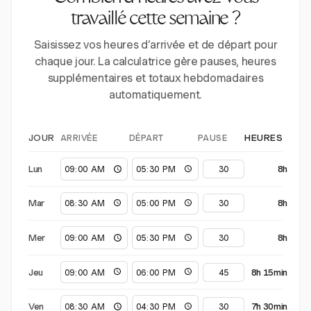
travaillé cette semaine ?
Saisissez vos heures d’arrivée et de départ pour
chaque jour. La calculatrice gère pauses, heures
supplémentaires et totaux hebdomadaires
automatiquement.
ARRIVÉE
DÉPART
PAUSE
JOUR
HEURES
Lun
8h
Mar
8h
Mer
8h
Jeu
8h 15min
Ven
7h 30min