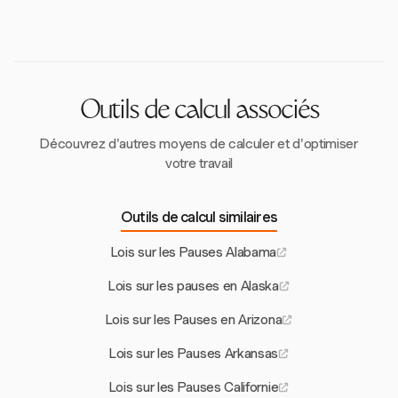
hebdomadaires, en particulier pendant les sessions
pause raisonnable pour les mères allaitantes afin
scolaires.
d'exprimer leur lait pendant un an après
l'accouchement, ainsi qu'un espace privé à cet effet.
Outils de calcul associés
Découvrez d'autres moyens de calculer et d'optimiser
votre travail
Outils de calcul similaires
Lois sur les Pauses Alabama
Lois sur les pauses en Alaska
Lois sur les Pauses en Arizona
Lois sur les Pauses Arkansas
Lois sur les Pauses Californie