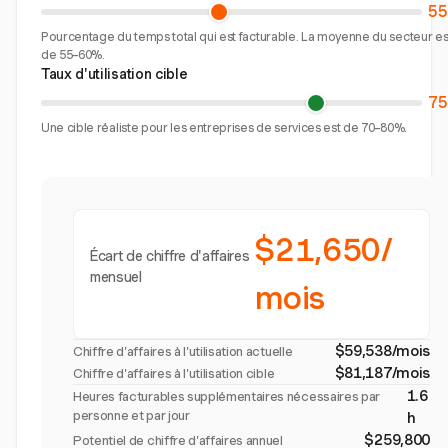
5
Pourcentage du temps total qui est facturable. La moyenne du secteur es
de 55–60%.
Taux d'utilisation cible
7
Une cible réaliste pour les entreprises de services est de 70–80%.
$21,650/
Écart de chiffre d'affaires
mensuel
mois
$59,538/mois
Chiffre d'affaires à l'utilisation actuelle
$81,187/mois
Chiffre d'affaires à l'utilisation cible
1.6
Heures facturables supplémentaires nécessaires par
personne et par jour
h
$259,800
Potentiel de chiffre d'affaires annuel