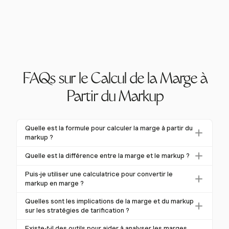
FAQs sur le Calcul de la Marge à
Partir du Markup
Quelle est la formule pour calculer la marge à partir du
markup ?
La formule pour convertir le markup en marge est :
Quelle est la différence entre la marge et le markup ?
Marge = (Markup / (1 + Markup)) * 100. Par exemple,
Le markup est le montant ajouté au coût d'un produit
un markup de 50 % se traduit par une marge de
Puis-je utiliser une calculatrice pour convertir le
pour déterminer son prix de vente, tandis que la
markup en marge ?
33,3 %.
marge est le pourcentage du prix de vente qui est du
Oui, les calculatrices interactives peuvent simplifier
Quelles sont les implications de la marge et du markup
profit.
cette conversion en fournissant des calculs de marge
sur les stratégies de tarification ?
instantanés basés sur les pourcentages de markup
Mal comprendre la marge et le markup peut entraîner
Existe-t-il des outils pour aider à analyser les marges