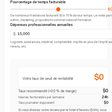
Pourcentage de temps facturable
6
De nombreux freelances facturent 50 à 70 % de leur temps. Le reste part
admin, marketing, propositions commerciales et formation.
Dépenses professionnelles annuelles
$
Logiciels, assurances, matériel, comptabilité, impôts en plus de l’impôt sur
revenu, etc.
$0
Votre taux de seuil de rentabilité
$0
Taux recommandé (+20 % de marge)
24h
Heures facturables par semaine
$0
Taux journalier équivalent
Si vous divisiez votre revenu par le total d’heures ($0/h), vous