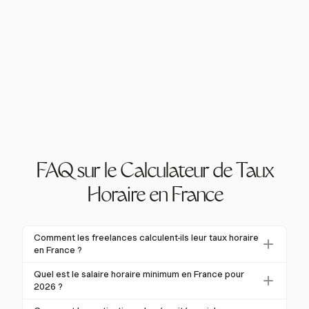
FAQ sur le Calculateur de Taux
Horaire en France
Comment les freelances calculent-ils leur taux horaire
en France ?
Les freelances en France calculent leur taux horaire
Quel est le salaire horaire minimum en France pour
en tenant compte à la fois des revenus bruts et des
2026 ?
déductions obligatoires comme les cotisations de
À partir du 1er janvier 2026, le salaire horaire brut