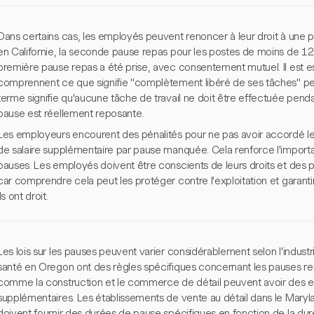
Dans certains cas, les employés peuvent renoncer à leur droit à une 
en Californie, la seconde pause repas pour les postes de moins de 12
première pause repas a été prise, avec consentement mutuel. Il est e
comprennent ce que signifie "complètement libéré de ses tâches" p
terme signifie qu'aucune tâche de travail ne doit être effectuée penda
pause est réellement reposante.
Les employeurs encourent des pénalités pour ne pas avoir accordé les
de salaire supplémentaire par pause manquée. Cela renforce l'importan
pauses. Les employés doivent être conscients de leurs droits et des
car comprendre cela peut les protéger contre l'exploitation et garantir
ils ont droit.
Les lois sur les pauses peuvent varier considérablement selon l'industri
santé en Oregon ont des règles spécifiques concernant les pauses rep
comme la construction et le commerce de détail peuvent avoir des 
supplémentaires. Les établissements de vente au détail dans le Mar
doivent fournir des durées de pause spécifiques en fonction de la dur