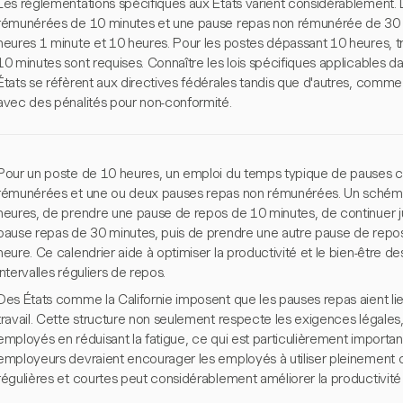
Les réglementations spécifiques aux États varient considérablement
rémunérées de 10 minutes et une pause repas non rémunérée de 30 m
heures 1 minute et 10 heures. Pour les postes dépassant 10 heures, 
10 minutes sont requises. Connaître les lois spécifiques applicables dan
États se réfèrent aux directives fédérales tandis que d'autres, comme l
avec des pénalités pour non-conformité.
Pour un poste de 10 heures, un emploi du temps typique de pauses
rémunérées et une ou deux pauses repas non rémunérées. Un schéma c
heures, de prendre une pause de repos de 10 minutes, de continuer j
pause repas de 30 minutes, puis de prendre une autre pause de repos
heure. Ce calendrier aide à optimiser la productivité et le bien-être 
intervalles réguliers de repos.
Des États comme la Californie imposent que les pauses repas aient lie
travail. Cette structure non seulement respecte les exigences légales
employés en réduisant la fatigue, ce qui est particulièrement important
employeurs devraient encourager les employés à utiliser pleinement
régulières et courtes peut considérablement améliorer la productivité 