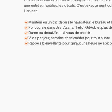
Un clic et le chrono démarre. Essayez ici : lancez un m
une entrée, modifiez les détails. C'est exactement 
Harvest.
Minuteur en un clic depuis le navigateur, le bureau et 
Fonctionne dans Jira, Asana, Trello, GitHub et plus d
Durée ou début/fin — à vous de choisir
Vues par jour, semaine et calendrier pour tout suivre
Rappels bienveillants pour qu'aucune heure ne soit o