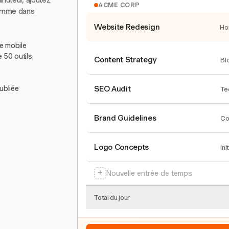
inuteur, ajoutez
ACME CORP
comme dans
Website Redesign
Ho
le mobile
e 50 outils
Content Strategy
Bl
ubliée
SEO Audit
Te
Brand Guidelines
Co
Logo Concepts
Ini
+
Nouvelle entrée de temps
Total du jour