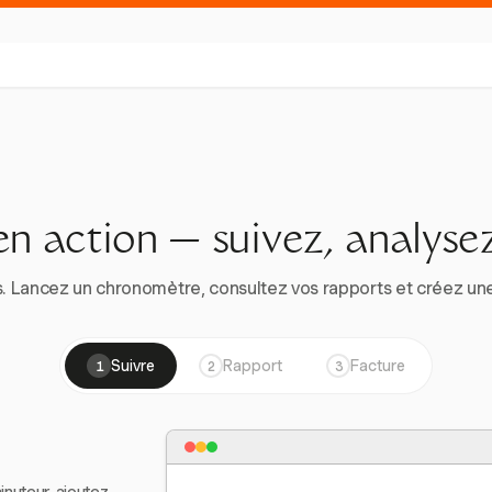
en action — suivez, analysez
. Lancez un chronomètre, consultez vos rapports et créez une vr
Suivre
Rapport
Facture
1
2
3