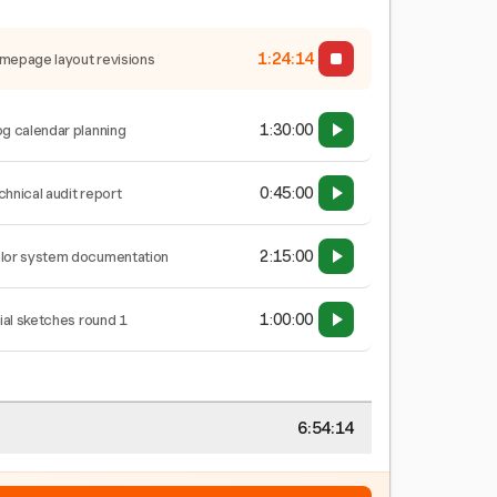
1:24:15
mepage layout revisions
1:30:00
og calendar planning
0:45:00
chnical audit report
2:15:00
lor system documentation
1:00:00
tial sketches round 1
6:54:15