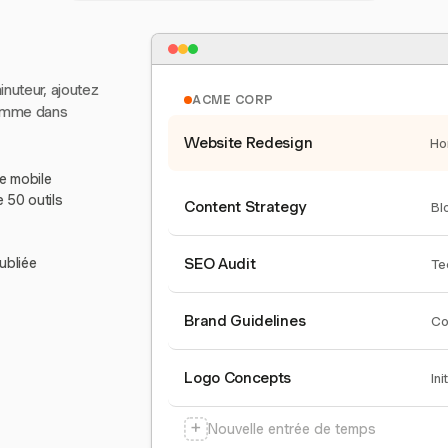
inuteur, ajoutez
ACME CORP
comme dans
Website Redesign
Ho
le mobile
e 50 outils
Content Strategy
Bl
ubliée
SEO Audit
Te
Brand Guidelines
Co
Logo Concepts
Ini
+
Nouvelle entrée de temps