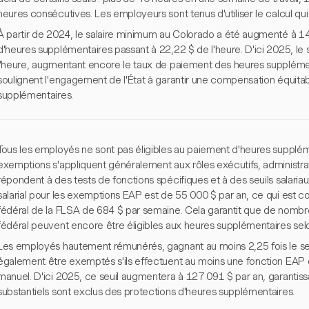
heures consécutives. Les employeurs sont tenus d'utiliser le calcul qui
À partir de 2024, le salaire minimum au Colorado a été augmenté à 14,
d'heures supplémentaires passant à 22,22 $ de l'heure. D'ici 2025, le
l'heure, augmentant encore le taux de paiement des heures supplémen
soulignent l'engagement de l'État à garantir une compensation équitabl
supplémentaires.
Tous les employés ne sont pas éligibles au paiement d'heures suppléme
exemptions s'appliquent généralement aux rôles exécutifs, administrat
répondent à des tests de fonctions spécifiques et à des seuils salariau
salarial pour les exemptions EAP est de 55 000 $ par an, ce qui est c
fédéral de la FLSA de 684 $ par semaine. Cela garantit que de nom
fédéral peuvent encore être éligibles aux heures supplémentaires selon 
Les employés hautement rémunérés, gagnant au moins 2,25 fois le seui
également être exemptés s'ils effectuent au moins une fonction EAP et
manuel. D'ici 2025, ce seuil augmentera à 127 091 $ par an, garantis
substantiels sont exclus des protections d'heures supplémentaires.