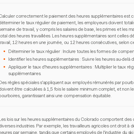
Calculer correctement le paiement des heures supplémentaires est cr
déterminer le taux régulier de paiement, les employeurs doivent totalise
semaine de travail, y compris les salaires de base, les primes et les maj
total des heures travaillées. Les heures supplémentaires sont celles
travail, 12 heures en une journée, ou 12 heures consécutives, selon ce
Déterminer le taux régulier : Inclure toutes les formes de compen
Identifier les heures supplémentaires : Suivre les heures au-delà d
Appliquer le taux d'heures supplémentaires : Multiplier le taux rég
supplémentaires.
Des règles spéciales s'appliquent aux employés rémunérés par pourbo
doivent être calculées à 1,5 fois le salaire minimum complet, et non le
pourboires, garantissant ainsi une compensation équitable.
Les lois sur les heures supplémentaires du Colorado comportent des 
diverses industries. Par exemple, les travailleurs agricoles ont droit 
heures par semaine, tandis que certains employés de l'industrie du s