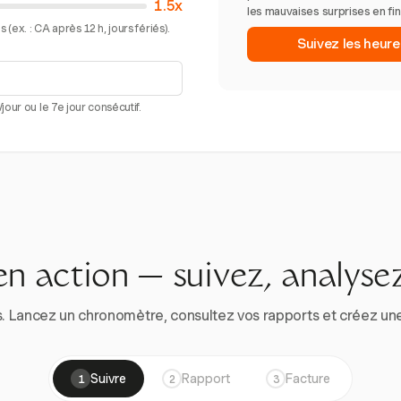
1.5x
les mauvaises surprises en fi
(ex. : CA après 12 h, jours fériés).
Suivez les heur
our ou le 7e jour consécutif.
en action — suivez, analysez
. Lancez un chronomètre, consultez vos rapports et créez une vr
Suivre
Rapport
Facture
1
2
3