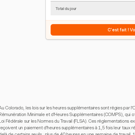
Total du jour
C'est fait ! 
Au Colorado, les lois sur les heures supplémentaires sont régies par 
Rémunération Minimale et d'Heures Supplémentaires (COMPS), qui offr
Loi Fédérale sur les Normes du Travail (FLSA). Ces réglementations 
reçoivent un paiement d'heures supplémentaires à 1,5 fois leur taux rég
delà de certains seuils : plus de 40 heures en une semaine de travail,