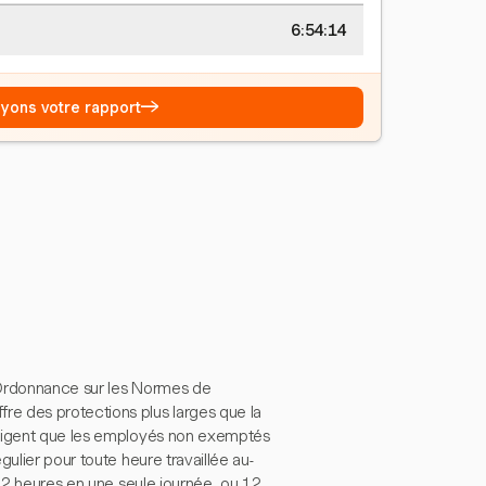
6:54:15
→
Voyons votre rapport
l'Ordonnance sur les Normes de
e des protections plus larges que la
exigent que les employés non exemptés
ulier pour toute heure travaillée au-
 12 heures en une seule journée, ou 12