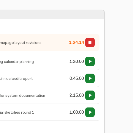
1:24:15
mepage layout revisions
1:30:00
og calendar planning
0:45:00
chnical audit report
2:15:00
lor system documentation
1:00:00
tial sketches round 1