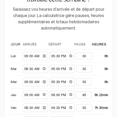
travaillé cette semaine ?
Saisissez vos heures d’arrivée et de départ pour
chaque jour. La calculatrice gère pauses, heures
supplémentaires et totaux hebdomadaires
automatiquement.
ARRIVÉE
DÉPART
PAUSE
JOUR
HEURES
Lun
8h
Mar
8h
Mer
8h
Jeu
8h 15min
Ven
7h 30min