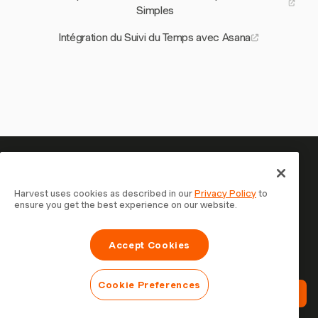
Simples
Intégration du Suivi du Temps avec Asana
Votre temps mérite d'être suivi
— commencez maintenant
Harvest uses cookies as described in our
Privacy Policy
to
ensure you get the best experience on our website.
Rejoignez plus de 70 000 entreprises qui suivent leur
temps, facturent leurs clients et sont payées plus
Accept Cookies
rapidement avec Harvest. Essai gratuit, 30 secondes
pour démarrer.
Cookie Preferences
Essayez Harvest Gratuitement