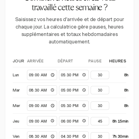
travaillé cette semaine ?
Saisissez vos heures d’arrivée et de départ pour
chaque jour. La calculatrice gère pauses, heures
supplémentaires et totaux hebdomadaires
automatiquement.
ARRIVÉE
DÉPART
PAUSE
JOUR
HEURES
Lun
8h
Mar
8h
Mer
8h
Jeu
8h 15min
Ven
7h 30min