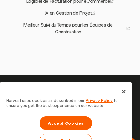
Logiciel de Facturation pour eCommerce
IA en Gestion de Projet
Meilleur Suivi du Temps pour les Équipes de
Construction
Votre temps mérite d'être suivi
— commencez maintenant
Harvest uses cookies as described in our
Privacy Policy
to
ensure you get the best experience on our website.
Rejoignez plus de 70 000 entreprises qui suivent leur
temps, facturent leurs clients et sont payées plus
Accept Cookies
rapidement avec Harvest. Essai gratuit, 30 secondes
pour démarrer.