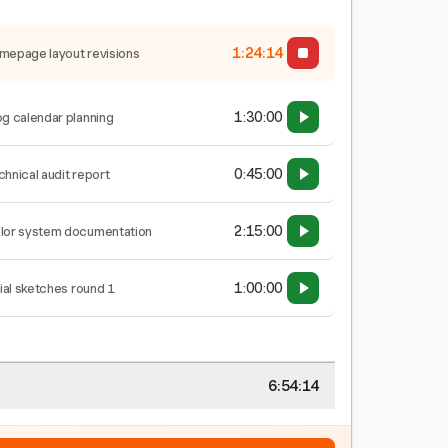
1:24:15
mepage layout revisions
1:30:00
og calendar planning
0:45:00
chnical audit report
2:15:00
lor system documentation
1:00:00
tial sketches round 1
6:54:15