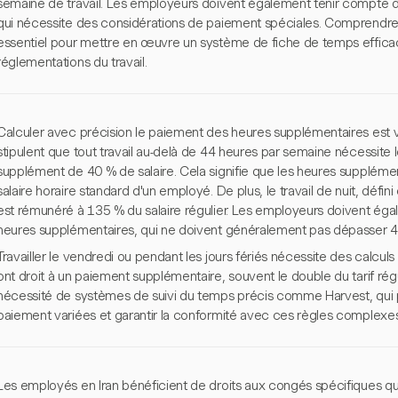
semaine de travail. Les employeurs doivent également tenir compte d'e
qui nécessite des considérations de paiement spéciales. Comprendr
essentiel pour mettre en œuvre un système de fiche de temps efficac
réglementations du travail.
Calculer avec précision le paiement des heures supplémentaires est vital
stipulent que tout travail au-delà de 44 heures par semaine nécessit
supplément de 40 % de salaire. Cela signifie que les heures supplém
salaire horaire standard d'un employé. De plus, le travail de nuit, défi
est rémunéré à 135 % du salaire régulier. Les employeurs doivent égal
heures supplémentaires, qui ne doivent généralement pas dépasser 4 
Travailler le vendredi ou pendant les jours fériés nécessite des calcul
ont droit à un paiement supplémentaire, souvent le double du tarif régu
nécessité de systèmes de suivi du temps précis comme Harvest, qui 
paiement variées et garantir la conformité avec ces règles complexes
Les employés en Iran bénéficient de droits aux congés spécifiques qu