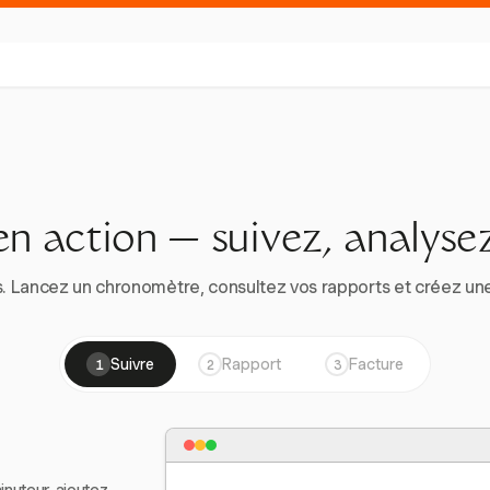
en action — suivez, analysez
. Lancez un chronomètre, consultez vos rapports et créez une vr
Suivre
Rapport
Facture
1
2
3