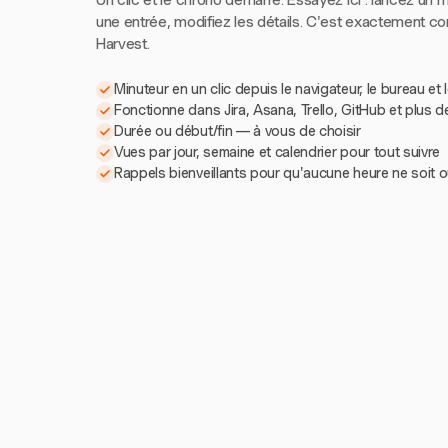
Un clic et le chrono démarre. Essayez ici : lancez un m
une entrée, modifiez les détails. C'est exactement 
Harvest.
Minuteur en un clic depuis le navigateur, le bureau et 
Fonctionne dans Jira, Asana, Trello, GitHub et plus d
Durée ou début/fin — à vous de choisir
Vues par jour, semaine et calendrier pour tout suivre
Rappels bienveillants pour qu'aucune heure ne soit o