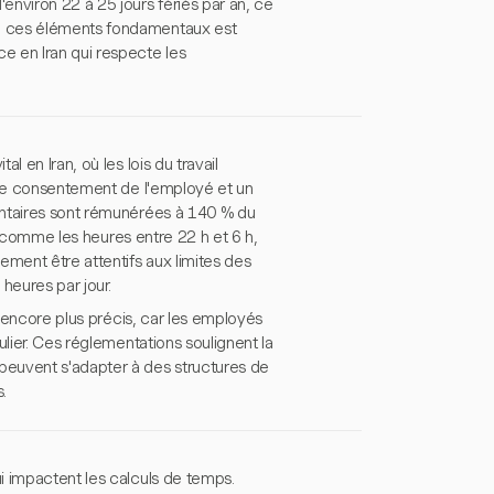
nviron 22 à 25 jours fériés par an, ce
e ces éléments fondamentaux est
e en Iran qui respecte les
 en Iran, où les lois du travail
e le consentement de l'employé et un
entaires sont rémunérées à 140 % du
ni comme les heures entre 22 h et 6 h,
ement être attentifs aux limites des
heures par jour.
s encore plus précis, car les employés
lier. Ces réglementations soulignent la
peuvent s'adapter à des structures de
.
i impactent les calculs de temps.