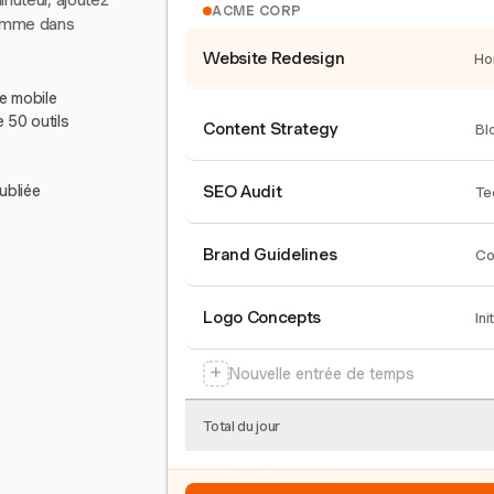
inuteur, ajoutez
ACME CORP
comme dans
Website Redesign
Ho
le mobile
e 50 outils
Content Strategy
Bl
ubliée
SEO Audit
Te
Brand Guidelines
Co
Logo Concepts
Ini
+
Nouvelle entrée de temps
Total du jour