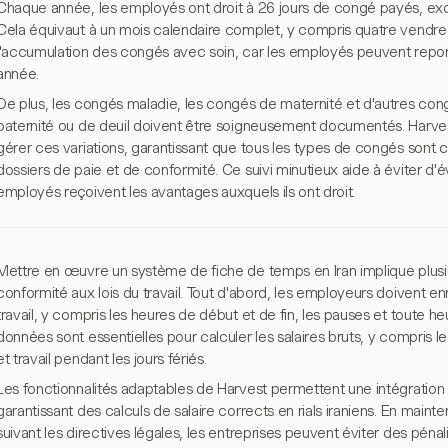
Chaque année, les employés ont droit à 26 jours de congé payés, exclua
Cela équivaut à un mois calendaire complet, y compris quatre vendre
l'accumulation des congés avec soin, car les employés peuvent repor
année.
De plus, les congés maladie, les congés de maternité et d'autres con
paternité ou de deuil doivent être soigneusement documentés. Harve
gérer ces variations, garantissant que tous les types de congés sont
dossiers de paie et de conformité. Ce suivi minutieux aide à éviter d'év
employés reçoivent les avantages auxquels ils ont droit.
Mettre en œuvre un système de fiche de temps en Iran implique plusie
conformité aux lois du travail. Tout d'abord, les employeurs doivent en
travail, y compris les heures de début et de fin, les pauses et toute h
données sont essentielles pour calculer les salaires bruts, y compris
et travail pendant les jours fériés.
Les fonctionnalités adaptables de Harvest permettent une intégration 
garantissant des calculs de salaire corrects en rials iraniens. En mainte
suivant les directives légales, les entreprises peuvent éviter des péna