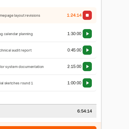
1:24:15
mepage layout revisions
1:30:00
og calendar planning
0:45:00
chnical audit report
2:15:00
lor system documentation
1:00:00
tial sketches round 1
6:54:15