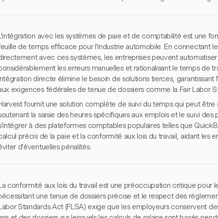
L'intégration avec les systèmes de paie et de comptabilité est une fonc
feuille de temps efficace pour l'industrie automobile. En connectant 
directement avec ces systèmes, les entreprises peuvent automatiser le
considérablement les erreurs manuelles et rationalisant le temps de tr
intégration directe élimine le besoin de solutions tierces, garantissant
aux exigences fédérales de tenue de dossiers comme la Fair Labor S
Harvest fournit une solution complète de suivi du temps qui peut êtr
soutenant la saisie des heures spécifiques aux emplois et le suivi des
s'intégrer à des plateformes comptables populaires telles que QuickB
calcul précis de la paie et la conformité aux lois du travail, aidant les e
éviter d'éventuelles pénalités.
La conformité aux lois du travail est une préoccupation critique pour 
nécessitant une tenue de dossiers précise et le respect des réglementa
Labor Standards Act (FLSA) exige que les employeurs conservent des
ans et des dossiers sur lesquels les calculs de salaire sont basés penda