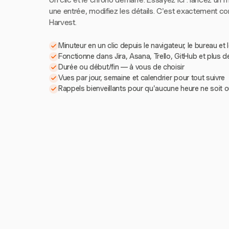
Un clic et le chrono démarre. Essayez ici : lancez un m
une entrée, modifiez les détails. C'est exactement 
Harvest.
Minuteur en un clic depuis le navigateur, le bureau et 
Fonctionne dans Jira, Asana, Trello, GitHub et plus d
Durée ou début/fin — à vous de choisir
Vues par jour, semaine et calendrier pour tout suivre
Rappels bienveillants pour qu'aucune heure ne soit o