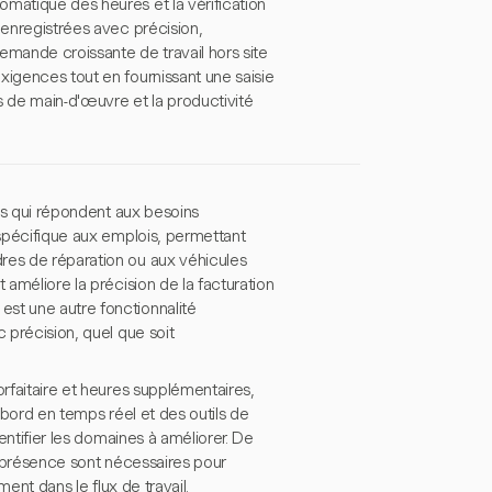
matique des heures et la vérification
 enregistrées avec précision,
demande croissante de travail hors site
xigences tout en fournissant une saisie
s de main-d'œuvre et la productivité
tés qui répondent aux besoins
 spécifique aux emplois, permettant
res de réparation ou aux véhicules
 améliore la précision de la facturation
st une autre fonctionnalité
 précision, quel que soit
orfaitaire et heures supplémentaires,
e bord en temps réel et des outils de
dentifier les domaines à améliorer. De
la présence sont nécessaires pour
ment dans le flux de travail.