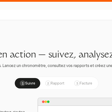
en action — suivez, analysez
. Lancez un chronomètre, consultez vos rapports et créez une vr
Suivre
Rapport
Facture
1
2
3