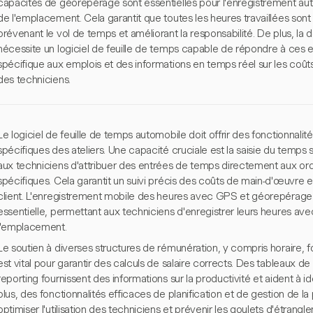
capacités de géorepérage sont essentielles pour l'enregistrement auto
de l'emplacement. Cela garantit que toutes les heures travaillées sont
prévenant le vol de temps et améliorant la responsabilité. De plus, la 
nécessite un logiciel de feuille de temps capable de répondre à ces e
spécifique aux emplois et des informations en temps réel sur les coût
des techniciens.
Le logiciel de feuille de temps automobile doit offrir des fonctionnali
spécifiques des ateliers. Une capacité cruciale est la saisie du temps
aux techniciens d'attribuer des entrées de temps directement aux ord
spécifiques. Cela garantit un suivi précis des coûts de main-d'œuvre et
client. L'enregistrement mobile des heures avec GPS et géorepérage e
essentielle, permettant aux techniciens d'enregistrer leurs heures avec
l'emplacement.
Le soutien à diverses structures de rémunération, y compris horaire, f
est vital pour garantir des calculs de salaire corrects. Des tableaux d
reporting fournissent des informations sur la productivité et aident à i
plus, des fonctionnalités efficaces de planification et de gestion de 
optimiser l'utilisation des techniciens et prévenir les goulets d'étrangle