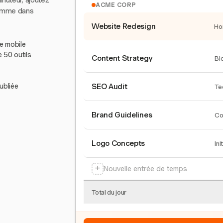
inuteur, ajoutez
ACME CORP
comme dans
Website Redesign
Ho
le mobile
e 50 outils
Content Strategy
Bl
ubliée
SEO Audit
Te
Brand Guidelines
Co
Logo Concepts
Ini
+
Nouvelle entrée de temps
Total du jour