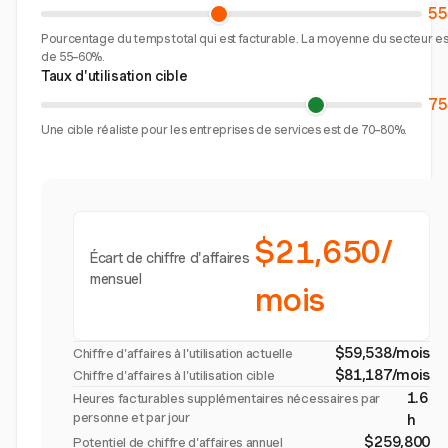
5
Pourcentage du temps total qui est facturable. La moyenne du secteur es
de 55–60%.
Taux d'utilisation cible
7
Une cible réaliste pour les entreprises de services est de 70–80%.
$21,650/
Écart de chiffre d'affaires
mensuel
mois
$59,538/mois
Chiffre d'affaires à l'utilisation actuelle
$81,187/mois
Chiffre d'affaires à l'utilisation cible
1.6
Heures facturables supplémentaires nécessaires par
personne et par jour
h
$259,800
Potentiel de chiffre d'affaires annuel