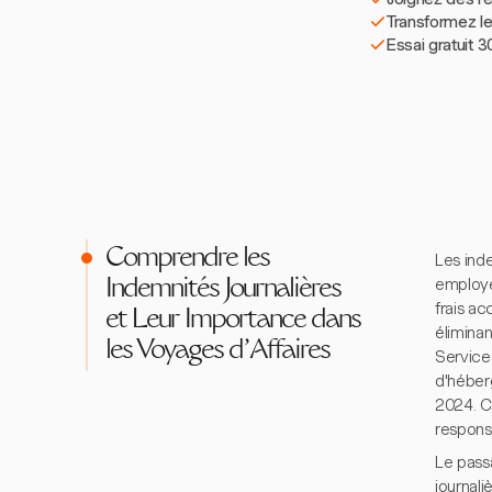
Transformez le
Essai gratuit 3
Comprendre les
Les inde
employé
Indemnités Journalières
frais ac
et Leur Importance dans
éliminan
les Voyages d'Affaires
Service
d'héberg
2024. Ce
responsa
Le pass
journal