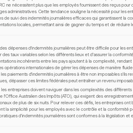
RC ne nécessitent plus que les employés fournissent des reçus pour c
ges administratives. Cette tendance souligne la nécessité pour les en
 de suivi des indemnités journalières efficaces qui garantissent la co
tations locales, permettant ainsi de gagner du temps et de réduire le
 des dépenses d'indemnités journalières peut être difficile pour les entre
 des taux variables selon les différents lieux et d'assurer la conformit
tations incohérents entre les pays ajoutent à la complexité, rendant di
s opérations internationales de gérer les dépenses de manière fluide
 les paiements d'indemnités journalières à être non imposables s'ils r
ques, dépasser ces limites fédérales peut entraîner un revenu imposab
 les entreprises doivent naviguer dans les complexités des différents c
de l'Office Australien des Impôts (ATO), qui exigent des enregistreme
ionaux de plus de six nuits. Pour relever ces défis, les entreprises on
ent la simplicité pour les employés avec le contrôle et la conformité po
pratiques d'indemnités journalières sont conformes à la législation et 