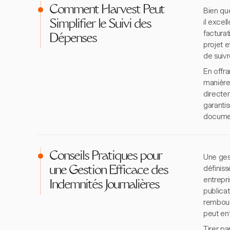
Comment Harvest Peut
Bien qu
il excel
Simplifier le Suivi des
facturat
Dépenses
projet 
de suiv
En offr
manière 
directe
garanti
documen
Conseils Pratiques pour
Une gest
définiss
une Gestion Efficace des
entrepri
Indemnités Journalières
publicat
rembours
peut ent
Tirer p