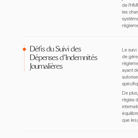
de l'HM
les char
systèmes
réglemen
Défis du Suivi des
Le suivi
de gérer
Dépenses d'Indemnités
réglemen
Journalières
ayant de
autorise
spécifi
De plus,
règles 
internat
équilibr
que les 