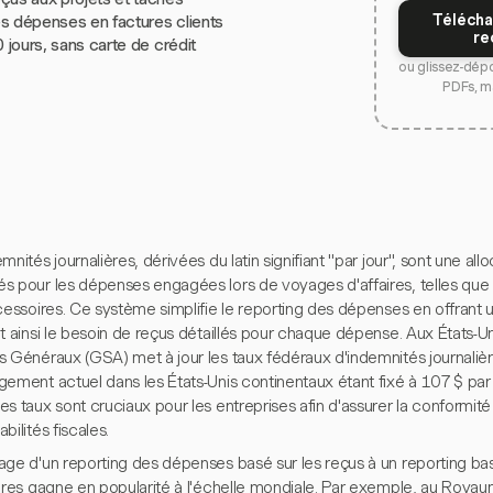
Télécha
s dépenses en factures clients
re
0 jours, sans carte de crédit
ou glissez-dép
PDFs, m
mnités journalières, dérivées du latin signifiant "par jour", sont une al
s pour les dépenses engagées lors de voyages d'affaires, telles que 
cessoires. Ce système simplifie le reporting des dépenses en offrant u
t ainsi le besoin de reçus détaillés pour chaque dépense. Aux États-Uni
s Généraux (GSA) met à jour les taux fédéraux d'indemnités journaliè
ement actuel dans les États-Unis continentaux étant fixé à 107 $ par j
s taux sont cruciaux pour les entreprises afin d'assurer la conformité
bilités fiscales.
age d'un reporting des dépenses basé sur les reçus à un reporting bas
ières gagne en popularité à l'échelle mondiale. Par exemple, au Royau