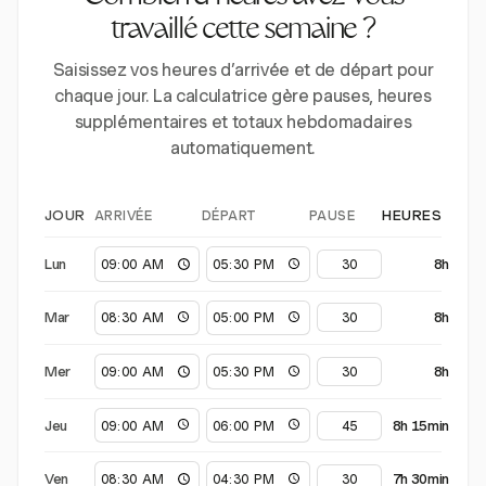
travaillé cette semaine ?
Saisissez vos heures d’arrivée et de départ pour
chaque jour. La calculatrice gère pauses, heures
supplémentaires et totaux hebdomadaires
automatiquement.
ARRIVÉE
DÉPART
PAUSE
JOUR
HEURES
Lun
8h
Mar
8h
Mer
8h
Jeu
8h 15min
Ven
7h 30min