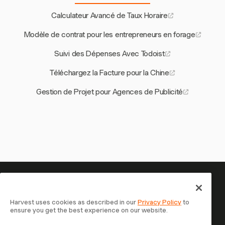
Calculateur Avancé de Taux Horaire
Modèle de contrat pour les entrepreneurs en forage
Suivi des Dépenses Avec Todoist
Téléchargez la Facture pour la Chine
Gestion de Projet pour Agences de Publicité
Votre temps mérite d'être suivi
— commencez maintenant
Harvest uses cookies as described in our
Privacy Policy
to
ensure you get the best experience on our website.
Rejoignez plus de 70 000 entreprises qui suivent leur