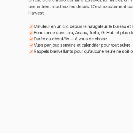
Un clic et le chrono démarre. Essayez ici : lancez un m
une entrée, modifiez les détails. C'est exactement 
Harvest.
Minuteur en un clic depuis le navigateur, le bureau et 
Fonctionne dans Jira, Asana, Trello, GitHub et plus d
Durée ou début/fin — à vous de choisir
Vues par jour, semaine et calendrier pour tout suivre
Rappels bienveillants pour qu'aucune heure ne soit o