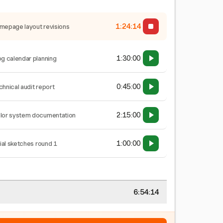
1:24:15
mepage layout revisions
1:30:00
og calendar planning
0:45:00
chnical audit report
2:15:00
lor system documentation
1:00:00
tial sketches round 1
6:54:15