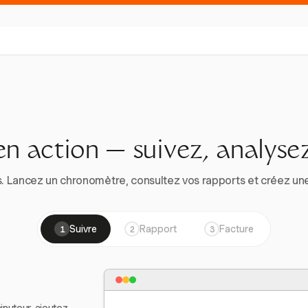
en action — suivez, analysez
. Lancez un chronomètre, consultez vos rapports et créez une vr
Suivre
Rapport
Facture
1
2
3