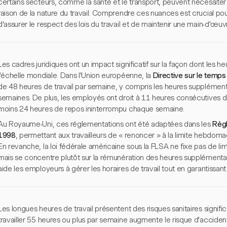
certains secteurs, comme la santé et le transport, peuvent nécessiter 
raison de la nature du travail. Comprendre ces nuances est crucial po
d'assurer le respect des lois du travail et de maintenir une main-d'œuv
Les cadres juridiques ont un impact significatif sur la façon dont les he
l'échelle mondiale. Dans l'Union européenne, la
Directive sur le temps 
de 48 heures de travail par semaine, y compris les heures supplément
semaines. De plus, les employés ont droit à 11 heures consécutives d
moins 24 heures de repos ininterrompu chaque semaine.
Au Royaume-Uni, ces réglementations ont été adaptées dans les
Règl
1998
, permettant aux travailleurs de « renoncer » à la limite hebdom
En revanche, la loi fédérale américaine sous la FLSA ne fixe pas de lim
mais se concentre plutôt sur la rémunération des heures supplément
aide les employeurs à gérer les horaires de travail tout en garantissant
Les longues heures de travail présentent des risques sanitaires signifi
travailler 55 heures ou plus par semaine augmente le risque d'acciden