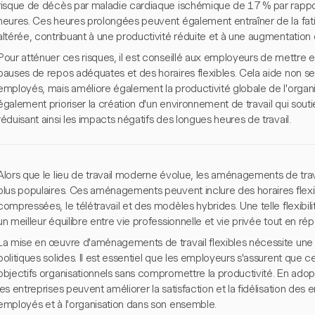
risque de décès par maladie cardiaque ischémique de 17 % par rappor
heures. Ces heures prolongées peuvent également entraîner de la fati
altérée, contribuant à une productivité réduite et à une augmentation 
Pour atténuer ces risques, il est conseillé aux employeurs de mettre 
pauses de repos adéquates et des horaires flexibles. Cela aide non se
employés, mais améliore également la productivité globale de l'organ
également prioriser la création d'un environnement de travail qui sout
réduisant ainsi les impacts négatifs des longues heures de travail.
Alors que le lieu de travail moderne évolue, les aménagements de trav
plus populaires. Ces aménagements peuvent inclure des horaires flexi
compressées, le télétravail et des modèles hybrides. Une telle flexib
un meilleur équilibre entre vie professionnelle et vie privée tout en ré
La mise en œuvre d'aménagements de travail flexibles nécessite une
politiques solides. Il est essentiel que les employeurs s'assurent que
objectifs organisationnels sans compromettre la productivité. En adopta
les entreprises peuvent améliorer la satisfaction et la fidélisation des e
employés et à l'organisation dans son ensemble.