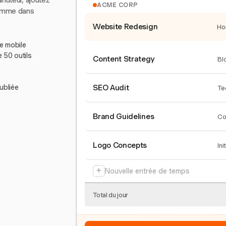
inuteur, ajoutez
ACME CORP
comme dans
Website Redesign
Ho
le mobile
e 50 outils
Content Strategy
Bl
ubliée
SEO Audit
Te
Brand Guidelines
Co
Logo Concepts
Ini
+
Nouvelle entrée de temps
Total du jour