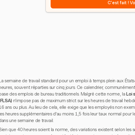
C'est fait ! 
La semaine de travail standard pour un emploi à temps plein aux États
heures, souvent réparties sur cinq jours. Ce calendrier, communément 
base des emplois de bureau traditionnels. Malgré cette norme, la
Loi 
(FLSA)
n'impose pas de maximum strict sur les heures de travail he
16 ans ou plus. Au lieu de cela, elle exige que les employés non exe
les heures supplémentaires d'au moins 1,5 fois leur taux normal pour l
dans une semaine de travail.
Bien que 40 heures soient la norme, des variations existent selon les s