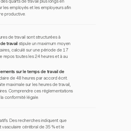
des quarts de travail plus longs en
ur les employés et les employeurs afin
re productive.
ures de travail sont structurées à
de travail
stipule un maximum moyen
aires, calculé sur une période de 17
e repos toutes les 24 heures et à au
ements sur le temps de travail de
adaire de 48 heures par accord écrit.
ite maximale sur les heures de travail,
aires. Comprendre ces réglementations
 la conformité légale.
catifs. Des recherches indiquent que
t vasculaire cérébral de 35 % et le