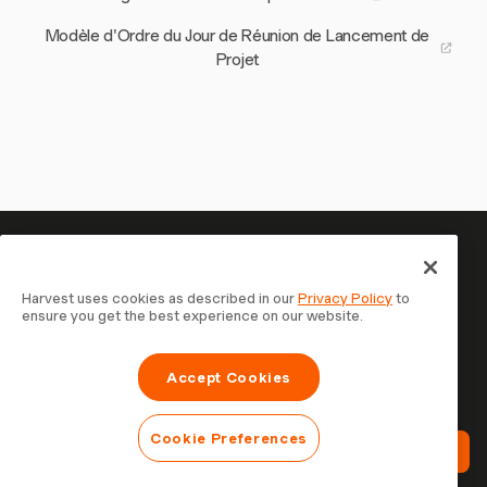
Modèle d'Ordre du Jour de Réunion de Lancement de
Projet
Votre temps mérite d'être suivi
— commencez maintenant
Harvest uses cookies as described in our
Privacy Policy
to
ensure you get the best experience on our website.
Rejoignez plus de 70 000 entreprises qui suivent leur
temps, facturent leurs clients et sont payées plus
Accept Cookies
rapidement avec Harvest. Essai gratuit, 30 secondes
pour démarrer.
Cookie Preferences
Essayez Harvest Gratuitement