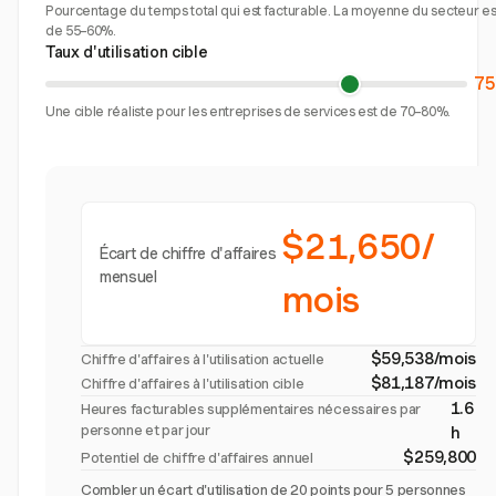
Pourcentage du temps total qui est facturable. La moyenne du secteur es
de 55–60%.
Taux d'utilisation cible
7
Une cible réaliste pour les entreprises de services est de 70–80%.
$21,650/
Écart de chiffre d'affaires
mensuel
mois
$59,538/mois
Chiffre d'affaires à l'utilisation actuelle
$81,187/mois
Chiffre d'affaires à l'utilisation cible
1.6
Heures facturables supplémentaires nécessaires par
personne et par jour
h
$259,800
Potentiel de chiffre d'affaires annuel
Combler un écart d'utilisation de 20 points pour 5 personnes