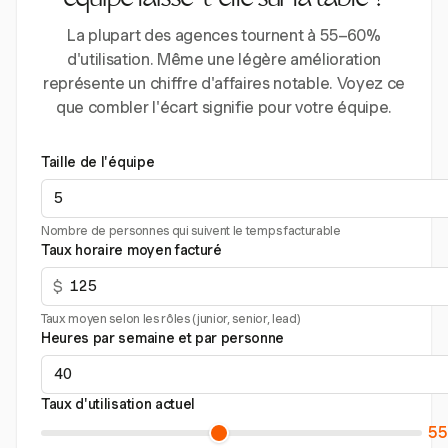
équipe laisse-t-elle sur la table ?
La plupart des agences tournent à 55–60%
d'utilisation. Même une légère amélioration
représente un chiffre d'affaires notable. Voyez ce
que combler l'écart signifie pour votre équipe.
Taille de l'équipe
Nombre de personnes qui suivent le temps facturable
Taux horaire moyen facturé
$
Taux moyen selon les rôles (junior, senior, lead)
Heures par semaine et par personne
Taux d'utilisation actuel
5