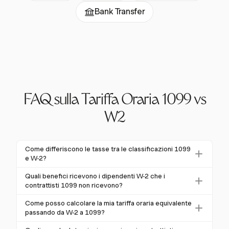
Bank Transfer
FAQ sulla Tariffa Oraria 1099 vs
W2
Come differiscono le tasse tra le classificazioni 1099
e W-2?
I dipendenti W-2 pagano il 7,65% dei loro salari per le
Quali benefici ricevono i dipendenti W-2 che i
tasse FICA, mentre i contrattisti 1099 pagano l'intera
contrattisti 1099 non ricevono?
tassa da lavoro autonomo del 15,3%. Questo include
I dipendenti W-2 ricevono tipicamente benefici come
Come posso calcolare la mia tariffa oraria equivalente
sia le parti del dipendente che del datore di lavoro
l'assicurazione sanitaria, il matching del 401(k), le ferie
passando da W-2 a 1099?
delle tasse sulla Previdenza Sociale e Medicare,
retribuite e l'assicurazione contro la disoccupazione.
Per calcolare una tariffa equivalente 1099, adegua la