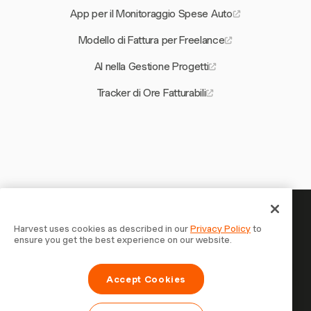
App per il Monitoraggio Spese Auto
Modello di Fattura per Freelance
AI nella Gestione Progetti
Tracker di Ore Fatturabili
Il tuo tempo merita di essere
Harvest uses cookies as described in our
Privacy Policy
to
ensure you get the best experience on our website.
tracciato — inizia ora
Unisciti a oltre 70.000 aziende che monitorano il tempo,
Accept Cookies
fatturano i clienti e vengono pagate più velocemente con
Harvest. Prova gratis, bastano 30 secondi per iniziare.