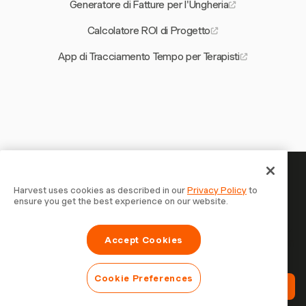
Generatore di Fatture per l'Ungheria
Calcolatore ROI di Progetto
App di Tracciamento Tempo per Terapisti
Il tuo tempo merita di essere
Harvest uses cookies as described in our
Privacy Policy
to
ensure you get the best experience on our website.
tracciato — inizia ora
Unisciti a oltre 70.000 aziende che monitorano il tempo,
Accept Cookies
fatturano i clienti e vengono pagate più velocemente con
Harvest. Prova gratis, bastano 30 secondi per iniziare.
Cookie Preferences
Prova Harvest Gratis