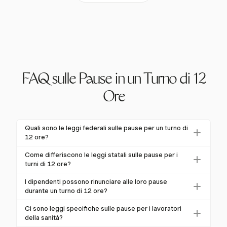
FAQ sulle Pause in un Turno di 12
Ore
Quali sono le leggi federali sulle pause per un turno di
12 ore?
La legge federale, ai sensi del Fair Labor Standards
Come differiscono le leggi statali sulle pause per i
Act (FLSA), non richiede pause per pasti o riposo per i
turni di 12 ore?
dipendenti adulti. Le pause brevi (5-20 minuti) sono
Le leggi statali sulle pause per i turni di 12 ore variano
I dipendenti possono rinunciare alle loro pause
retribuite se offerte, mentre le pause per pasti (30
significativamente. Ad esempio, la California richiede
durante un turno di 12 ore?
minuti o più) possono essere non retribuite se il
una pausa per pasti di 30 minuti ogni 5 ore e una
In alcuni stati e settori, i dipendenti possono rinunciare
dipendente è sollevato dai compiti.
Ci sono leggi specifiche sulle pause per i lavoratori
pausa di riposo di 10 minuti ogni 4 ore. Al contrario,
alle loro pause con un accordo scritto. Tuttavia, ciò
della sanità?
molti stati come il Texas e la Florida non hanno leggi