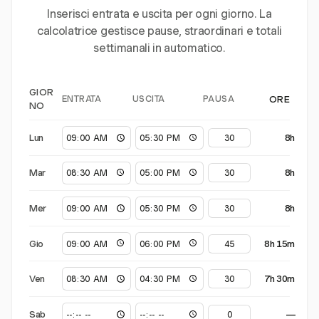
Inserisci entrata e uscita per ogni giorno. La
calcolatrice gestisce pause, straordinari e totali
settimanali in automatico.
GIOR
ENTRATA
USCITA
PAUSA
ORE
NO
Lun
8h
Mar
8h
Mer
8h
Gio
8h 15m
Ven
7h 30m
Sab
—