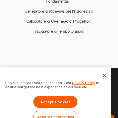
Fondamentali
Generatore di Ricevute per l'Indonesia
Calcolatore di Overhead di Progetto
Tracciatore di Tempo Orario
Il tuo tempo merita di essere
Harvest uses cookies as described in our
Privacy Policy
to
ensure you get the best experience on our website.
tracciato — inizia ora
Unisciti a oltre 70.000 aziende che monitorano il tempo,
Accept Cookies
fatturano i clienti e vengono pagate più velocemente con
Harvest. Prova gratis, bastano 30 secondi per iniziare.
Cookie Preferences