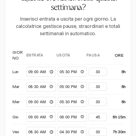
settimana?
Inserisci entrata e uscita per ogni giorno. La
calcolatrice gestisce pause, straordinari e totali
settimanali in automatico.
GIOR
ENTRATA
USCITA
PAUSA
ORE
NO
Lun
8h
Mar
8h
Mer
8h
Gio
8h 15m
Ven
7h 30m