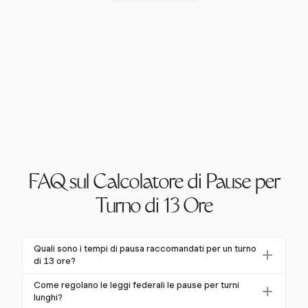
FAQ sul Calcolatore di Pause per
Turno di 13 Ore
Quali sono i tempi di pausa raccomandati per un turno
di 13 ore?
Per un turno di 13 ore, i tempi di pausa variano a
Come regolano le leggi federali le pause per turni
seconda dello stato. In California, i dipendenti hanno
lunghi?