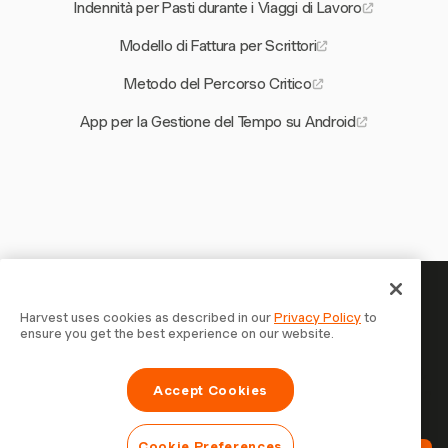
Indennità per Pasti durante i Viaggi di Lavoro
Modello di Fattura per Scrittori
Metodo del Percorso Critico
App per la Gestione del Tempo su Android
Il tuo tempo merita di essere
Harvest uses cookies as described in our
Privacy Policy
to
ensure you get the best experience on our website.
tracciato — inizia ora
Unisciti a oltre 70.000 aziende che monitorano il tempo,
Accept Cookies
fatturano i clienti e vengono pagate più velocemente con
Harvest. Prova gratis, bastano 30 secondi per iniziare.
Cookie Preferences