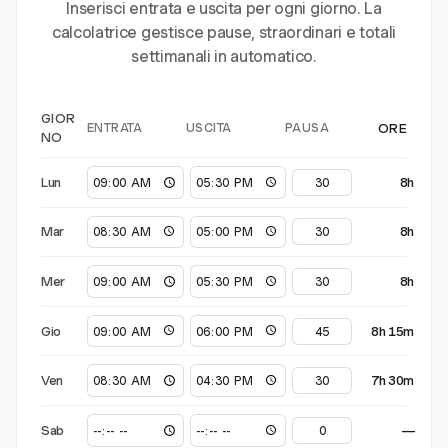
Inserisci entrata e uscita per ogni giorno. La
calcolatrice gestisce pause, straordinari e totali
settimanali in automatico.
GIOR
ENTRATA
USCITA
PAUSA
ORE
NO
Lun
8h
Mar
8h
Mer
8h
Gio
8h 15m
Ven
7h 30m
Sab
—