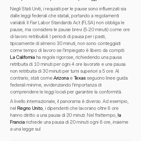
Negli Stati Uniti, i requisiti per le pause sono influenzati sia
dalle leggi federali che statali, portando a regolamenti
variabili. Il Fair Labor Standards Act (FLSA) non obbliga le
pause, ma considera le pause brevi (5-20 minuti) come ore
di lavoro retribuibili. I periodi di pausa per i pasti,
tipicamente di almeno 30 minuti, non sono conteggiati
come tempo di lavoro se l'impiegato è libero da compiti.
La California
ha regole rigorose, richiedendo una pausa
retribuita di 10 minuti per ogni 4 ore lavorate e una pausa
non retribuita di 30 minuti per turni superiori a 5 ore. Al
contrario, stati come
Arizona
e
Texas
seguono linee guida
federali minime, evidenziando l'importanza di
comprendere le leggi locali per garantire la conformità.
A livello internazionale, il panorama è diverso. Ad esempio,
nel
Regno Unito
, i dipendenti che lavorano oltre 6 ore
hanno diritto a una pausa di 20 minuti. Nel frattempo,
la
Francia
richiede una pausa di 20 minuti ogni 6 ore, insieme
a una legge sul