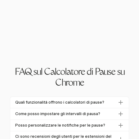
FAQ sul Calcolatore di Pause su
Chrome
Quali funzionalità offrono i calcolatori di pause?
I calcolatori di pause offrono funzionalità come
Come posso impostare gli intervalli di pausa?
monitoraggio in tempo reale, detrazioni automatiche
Per impostare gli intervalli di pausa, prima comprendi i
e notifiche personalizzabili. Questi strumenti aiutano a
Posso personalizzare le notifiche per le pause?
requisiti legali della tua regione per le pause. Poi,
garantire la conformità alle leggi sul lavoro registrando
Sì, molti calcolatori di pause ti permettono di
utilizza un sistema di monitoraggio che ti consenta di
Ci sono recensioni degli utenti per le estensioni del
accuratamente gli orari di inizio e fine pausa,