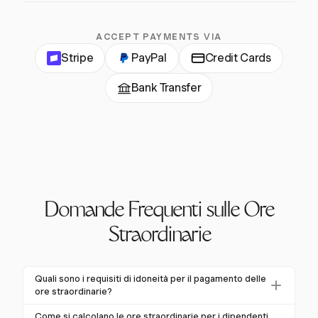
ACCEPT PAYMENTS VIA
Stripe
PayPal
Credit Cards
Bank Transfer
Domande Frequenti sulle Ore
Straordinarie
Quali sono i requisiti di idoneità per il pagamento delle
ore straordinarie?
Secondo l'FLSA, la maggior parte dei lavoratori a ore
Come si calcolano le ore straordinarie per i dipendenti