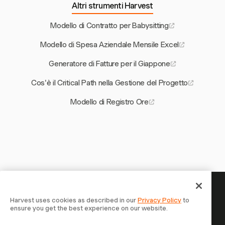
Altri strumenti Harvest
Modello di Contratto per Babysitting
Modello di Spesa Aziendale Mensile Excel
Generatore di Fatture per il Giappone
Cos'è il Critical Path nella Gestione del Progetto
Modello di Registro Ore
Il tuo tempo merita di essere
Harvest uses cookies as described in our
Privacy Policy
to
ensure you get the best experience on our website.
tracciato — inizia ora