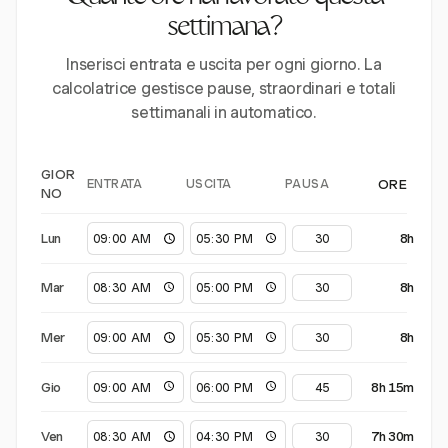
settimana?
Inserisci entrata e uscita per ogni giorno. La
calcolatrice gestisce pause, straordinari e totali
settimanali in automatico.
GIOR
ENTRATA
USCITA
PAUSA
ORE
NO
Lun
8h
Mar
8h
Mer
8h
Gio
8h 15m
Ven
7h 30m