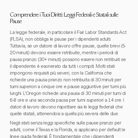
Comprendere i Tuoi Diritti: Leggi Federali e Statali sulle
Pause
La legge federale, in particolare il Fair Labor Standards Act
(FLSA), non obbliga le pause per i dipendenti adulti.
Tuttavia, se un datore di lavoro offre pause, quelle brevi (5-
20 minuti) devono essere retribuite, mentre i periodi di
pausa pranzo (30+ minuti) possono essere non retribuiti se
il dipendente è esonerato da tutti i compiti. Molti stati
impongono requisiti più severi, con la California che
richiede una pausa pranzo non retribuita di 30 minuti per
turni superiori a cinque ore e pause aggiuntive per turni più
lunghi. L'Oregon richiede una pausa di 30 minuti per turni di
6-8 ore e una seconda pausa per turni superiori a 14 ore. I
datori di lavoro devono rispettare sia le leggi federali che
quelle statali, attenendosi a quella più severa delle due.
Negli stati senza leggi specifiche sulle pause pranzo per
adulti, come il Texas e la Florida, si applicano per default le
linee guida federali. È fondamentale che i dipendenti