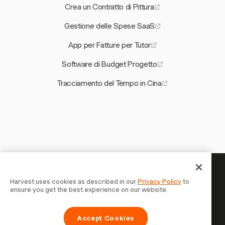
Crea un Contratto di Pittura
Gestione delle Spese SaaS
App per Fatture per Tutor
Software di Budget Progetto
Tracciamento del Tempo in Cina
Il tuo tempo merita di essere
Harvest uses cookies as described in our
Privacy Policy
to
ensure you get the best experience on our website.
tracciato — inizia ora
Unisciti a oltre 70.000 aziende che monitorano il tempo,
Accept Cookies
fatturano i clienti e vengono pagate più velocemente con