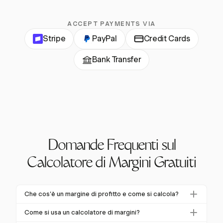
ACCEPT PAYMENTS VIA
Stripe
PayPal
Credit Cards
Bank Transfer
Domande Frequenti sul
Calcolatore di Margini Gratuiti
Che cos'è un margine di profitto e come si calcola?
Un margine di profitto è la percentuale di ricavi che
Come si usa un calcolatore di margini?
supera i costi di produzione. Si calcola sottraendo i