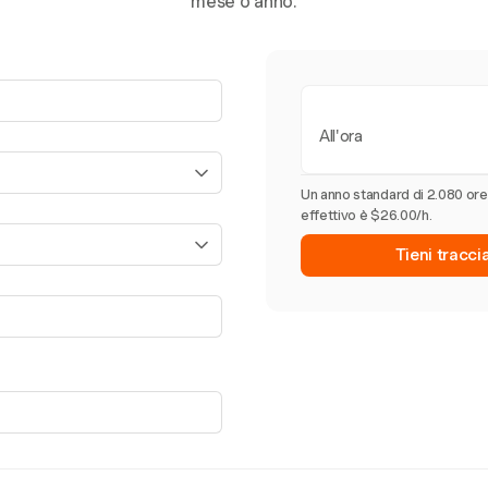
mese o anno.
All'ora
Un anno standard di 2.080 ore
effettivo è $26.00/h.
Tieni tracci