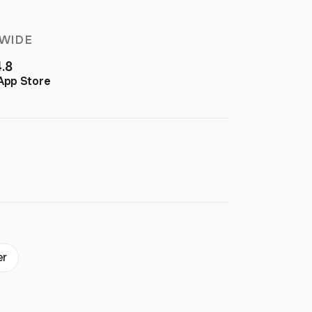
WIDE
4.8
App Store
er