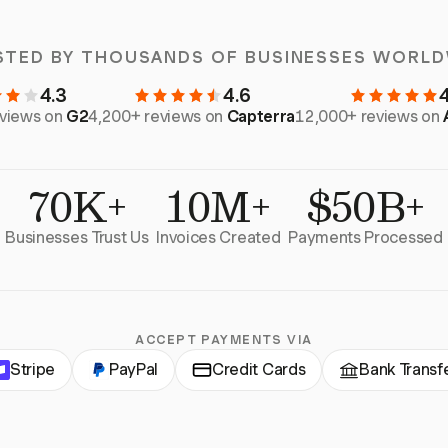
STED BY THOUSANDS OF BUSINESSES WORLD
4.3
4.6
eviews on
G2
4,200+ reviews on
Capterra
12,000+ reviews on
70K+
10M+
$50B+
Businesses Trust Us
Invoices Created
Payments Processed
ACCEPT PAYMENTS VIA
Stripe
PayPal
Credit Cards
Bank Transf