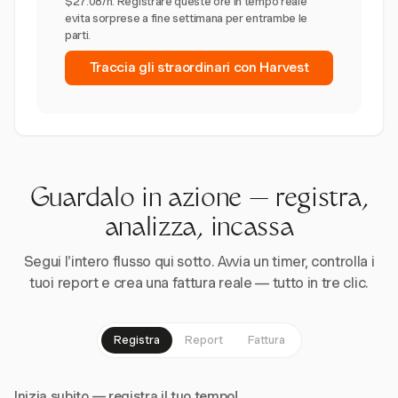
$27.08/h. Registrare queste ore in tempo reale
evita sorprese a fine settimana per entrambe le
parti.
Traccia gli straordinari con Harvest
Guardalo in azione — registra,
analizza, incassa
Segui l'intero flusso qui sotto. Avvia un timer, controlla i
tuoi report e crea una fattura reale — tutto in tre clic.
Registra
Report
Fattura
Inizia subito — registra il tuo tempo!