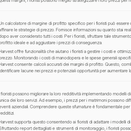
questi margini, i fioristi possono meglio strategizzare i loro prezzi per 
Un calcolatore di margine di profitto specifico per i fioristi può esser
affinare le strategie di prezzo. Fornisce informazioni su quanto stai 
dopo aver considerato tutti i costi. Per i fioristi, sfruttare tale strumento
profitto ideale e ad aggiustare i prezzi di conseguenza.
Harvest offre funzionalità che aiutano i fioristi a gestire i costi e ottim
prezzo. Monitorando i costi di manodopera e le spese generali specific
Harvest consente calcoli accurati dei margini di profitto. Questo, combi
identificare lacune nei prezzi e potenziali opportunità per aumentare la 
I fioristi possono migliorare la loro redditività implementando modelli di
unica dei loro servizi. Ad esempio, i prezzi per i matrimoni possono diff
eventi aziendali. Comprendere queste sfumature è fondamentale per
redditizi.
Harvest supporta questo consentendo ai fioristi di adattare i modelli di 
Sfruttando report dettagliati e strumenti di monitoraggio, i fioristi pos