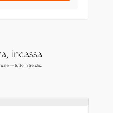
za, incassa
reale — tutto in tre clic.