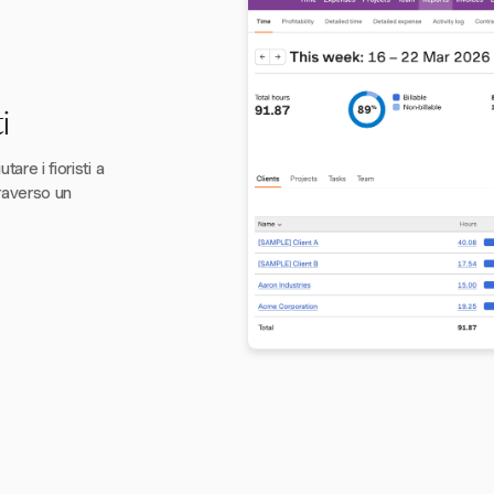
i
are i fioristi a
traverso un