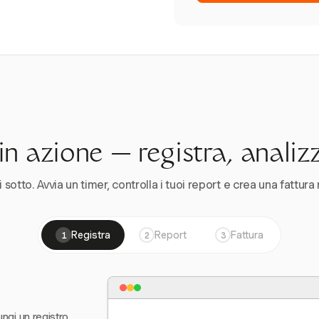
n azione — registra, analiz
 sotto. Avvia un timer, controlla i tuoi report e crea una fattura 
Registra
Report
Fattura
1
2
3
ungi un registro,