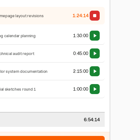
1:24:14
mepage layout revisions
1:30:00
og calendar planning
0:45:00
chnical audit report
2:15:00
lor system documentation
1:00:00
tial sketches round 1
6:54:14