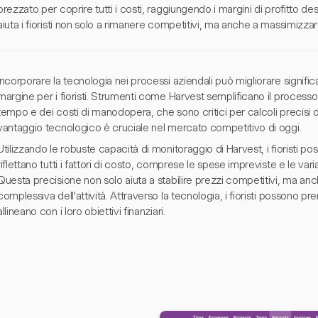
prezzato per coprire tutti i costi, raggiungendo i margini di profitto d
aiuta i fioristi non solo a rimanere competitivi, ma anche a massimizzar
Incorporare la tecnologia nei processi aziendali può migliorare signific
margine per i fioristi. Strumenti come Harvest semplificano il processo
tempo e dei costi di manodopera, che sono critici per calcoli precisi d
vantaggio tecnologico è cruciale nel mercato competitivo di oggi.
Utilizzando le robuste capacità di monitoraggio di Harvest, i fioristi po
riflettano tutti i fattori di costo, comprese le spese impreviste e le vari
Questa precisione non solo aiuta a stabilire prezzi competitivi, ma anch
complessiva dell'attività. Attraverso la tecnologia, i fioristi possono p
allineano con i loro obiettivi finanziari.