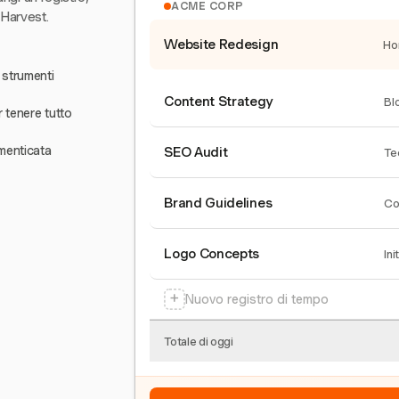
ACME CORP
 Harvest.
Website Redesign
Ho
 strumenti
Content Strategy
Bl
r tenere tutto
menticata
SEO Audit
Te
Brand Guidelines
Co
Logo Concepts
Ini
+
Nuovo registro di tempo
Totale di oggi