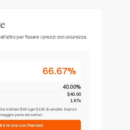
te
l'altro per fissare i prezzi con sicurezza.
66.67%
40.00%
$40.00
1.67x
he trattieni $40 ogni $100 di vendite. Sopra il
maggior parte dei settori.
tra le ore con Harvest