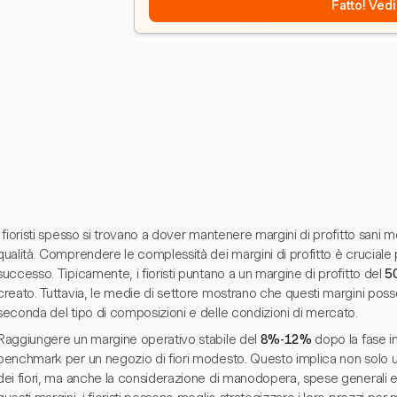
Fatto! Vedi
I fioristi spesso si trovano a dover mantenere margini di profitto sani m
qualità. Comprendere le complessità dei margini di profitto è cruciale p
successo. Tipicamente, i fioristi puntano a un margine di profitto del
5
creato. Tuttavia, le medie di settore mostrano che questi margini poss
seconda del tipo di composizioni e delle condizioni di mercato.
Raggiungere un margine operativo stabile del
8%-12%
dopo la fase in
benchmark per un negozio di fiori modesto. Questo implica non solo u
dei fiori, ma anche la considerazione di manodopera, spese generali 