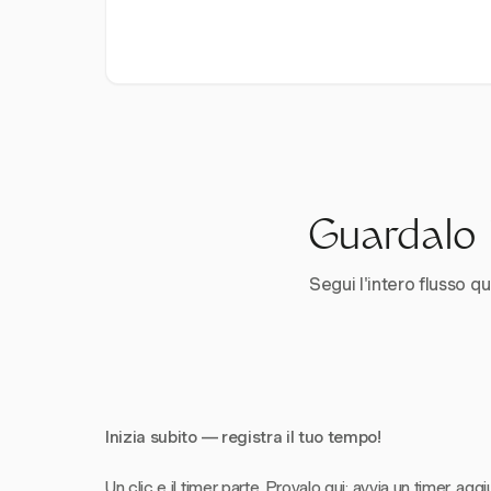
Guardalo i
Segui l'intero flusso qui
Inizia subito — registra il tuo tempo!
Un clic e il timer parte. Provalo qui: avvia un timer, aggi